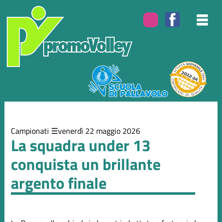
Elenco
degli
argomenti
delle
notizie:
Campionati
Eventi
Campionati
venerdì 22 maggio 2026
La squadra under 13
conquista un brillante
argento finale