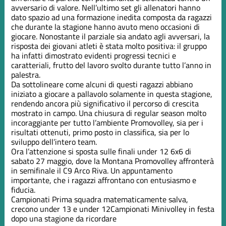
avversario di valore. Nell’ultimo set gli allenatori hanno
dato spazio ad una formazione inedita composta da ragazzi
che durante la stagione hanno avuto meno occasioni di
giocare. Nonostante il parziale sia andato agli avversari, la
risposta dei giovani atleti è stata molto positiva: il gruppo
ha infatti dimostrato evidenti progressi tecnici e
caratteriali, frutto del lavoro svolto durante tutto l’anno in
palestra.
Da sottolineare come alcuni di questi ragazzi abbiano
iniziato a giocare a pallavolo solamente in questa stagione,
rendendo ancora più significativo il percorso di crescita
mostrato in campo. Una chiusura di regular season molto
incoraggiante per tutto l’ambiente Promovolley, sia per i
risultati ottenuti, primo posto in classifica, sia per lo
sviluppo dell’intero team.
Ora l’attenzione si sposta sulle finali under 12 6x6 di
sabato 27 maggio, dove la Montana Promovolley affronterà
in semifinale il C9 Arco Riva. Un appuntamento
importante, che i ragazzi affrontano con entusiasmo e
fiducia.
Campionati
Prima squadra matematicamente salva,
crecono under 13 e under 12
Campionati
Minivolley in festa
dopo una stagione da ricordare