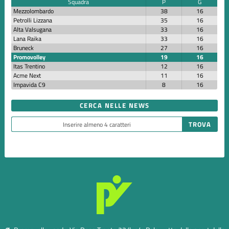
Squadra
P
G
Mezzolombardo
38
16
Petrolli Lizzana
35
16
Alta Valsugana
33
16
Lana Raika
33
16
Bruneck
27
16
Promovolley
19
16
Itas Trentino
12
16
Acme Next
11
16
Impavida C9
8
16
CERCA NELLE NEWS