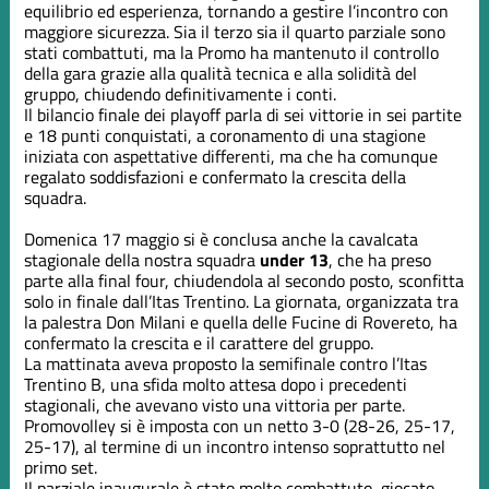
equilibrio ed esperienza, tornando a gestire l’incontro con
maggiore sicurezza. Sia il terzo sia il quarto parziale sono
stati combattuti, ma la Promo ha mantenuto il controllo
della gara grazie alla qualità tecnica e alla solidità del
gruppo, chiudendo definitivamente i conti.
Il bilancio finale dei playoff parla di sei vittorie in sei partite
e 18 punti conquistati, a coronamento di una stagione
iniziata con aspettative differenti, ma che ha comunque
regalato soddisfazioni e confermato la crescita della
squadra.
Domenica 17 maggio si è conclusa anche la cavalcata
stagionale della nostra squadra
under 13
, che ha preso
parte alla final four, chiudendola al secondo posto, sconfitta
solo in finale dall’Itas Trentino. La giornata, organizzata tra
la palestra Don Milani e quella delle Fucine di Rovereto, ha
confermato la crescita e il carattere del gruppo.
La mattinata aveva proposto la semifinale contro l’Itas
Trentino B, una sfida molto attesa dopo i precedenti
stagionali, che avevano visto una vittoria per parte.
Promovolley si è imposta con un netto 3-0 (28-26, 25-17,
25-17), al termine di un incontro intenso soprattutto nel
primo set.
Il parziale inaugurale è stato molto combattuto, giocato