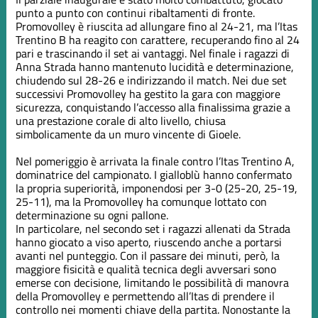
punto a punto con continui ribaltamenti di fronte.
Promovolley è riuscita ad allungare fino al 24-21, ma l’Itas
Trentino B ha reagito con carattere, recuperando fino al 24
pari e trascinando il set ai vantaggi. Nel finale i ragazzi di
Anna Strada hanno mantenuto lucidità e determinazione,
chiudendo sul 28-26 e indirizzando il match. Nei due set
successivi Promovolley ha gestito la gara con maggiore
sicurezza, conquistando l’accesso alla finalissima grazie a
una prestazione corale di alto livello, chiusa
simbolicamente da un muro vincente di Gioele.
Nel pomeriggio è arrivata la finale contro l’Itas Trentino A,
dominatrice del campionato. I gialloblù hanno confermato
la propria superiorità, imponendosi per 3-0 (25-20, 25-19,
25-11), ma la Promovolley ha comunque lottato con
determinazione su ogni pallone.
In particolare, nel secondo set i ragazzi allenati da Strada
hanno giocato a viso aperto, riuscendo anche a portarsi
avanti nel punteggio. Con il passare dei minuti, però, la
maggiore fisicità e qualità tecnica degli avversari sono
emerse con decisione, limitando le possibilità di manovra
della Promovolley e permettendo all’Itas di prendere il
controllo nei momenti chiave della partita. Nonostante la