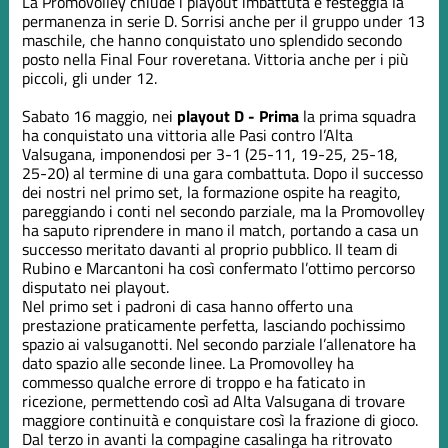
La Promovolley chiude i playout imbattuta e festeggia la
permanenza in serie D. Sorrisi anche per il gruppo under 13
maschile, che hanno conquistato uno splendido secondo
posto nella Final Four roveretana. Vittoria anche per i più
piccoli, gli under 12.
Sabato 16 maggio, nei
playout D - Prima
la prima squadra
ha conquistato una vittoria alle Pasi contro l’Alta
Valsugana, imponendosi per 3-1 (25-11, 19-25, 25-18,
25-20) al termine di una gara combattuta. Dopo il successo
dei nostri nel primo set, la formazione ospite ha reagito,
pareggiando i conti nel secondo parziale, ma la Promovolley
ha saputo riprendere in mano il match, portando a casa un
successo meritato davanti al proprio pubblico. Il team di
Rubino e Marcantoni ha così confermato l’ottimo percorso
disputato nei playout.
Nel primo set i padroni di casa hanno offerto una
prestazione praticamente perfetta, lasciando pochissimo
spazio ai valsuganotti. Nel secondo parziale l’allenatore ha
dato spazio alle seconde linee. La Promovolley ha
commesso qualche errore di troppo e ha faticato in
ricezione, permettendo così ad Alta Valsugana di trovare
maggiore continuità e conquistare così la frazione di gioco.
Dal terzo in avanti la compagine casalinga ha ritrovato