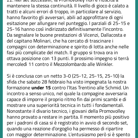
mantenere la stessa continuità. Il livello di gioco è calato a
tratti e alcuni errori di troppo, in particolare al servizio,
hanno favorito gli avversari, abili ad approfittare di ogni
esitazione per allungare nel punteggio. I parziali di 25-15 e
25-16 hanno così indirizzato definitivamente l’incontro.
Da segnalare le buone prestazioni di Vicenzi, Dallacosta e
del capitano Molinari, che ha cercato di trascinare i
compagni con determinazione e spirito di lotta anche nelle
fasi più complicate del match. Il gruppo si trova ora in
ottava posizione con 13 punti. Il prossimo impegno si terrà
mercoledì 11 contro il Mezzolombardo alle Winkler.
Si è conclusa con un netto 3-0 (25-12, 25-15, 25-10) la
sfida che sabato 28 febbraio ha visto impegnata la nostra
formazione
under 15
contro l’Itas Trentino alle Schmid. Un
incontro a senso unico, nel quale la compagine avversaria
capace di imporre il proprio ritmo fin dai primi scambi e di
mostrare una superiorità tecnica in tutti i fondamentali.
Nonostante il divario tecnico, i giovani della Promovolley
hanno provato a restare in partita. Il momento più positivo
per i padroni di casa si è registrato in avvio di secondo set,
quando una reazione d’orgoglio ha permesso di ripartire
con maggior determinazione. L’entusiasmo però si è spento