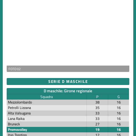
FOTO 02
SERIE D MASCHILE
D maschile: Girone regionale
Squadra
P
G
Mezzolombardo
38
16
Petrolli Lizzana
35
16
Alta Valsugana
33
16
Lana Raika
33
16
Bruneck
27
16
Promovolley
19
16
Itas Trentino
12
16