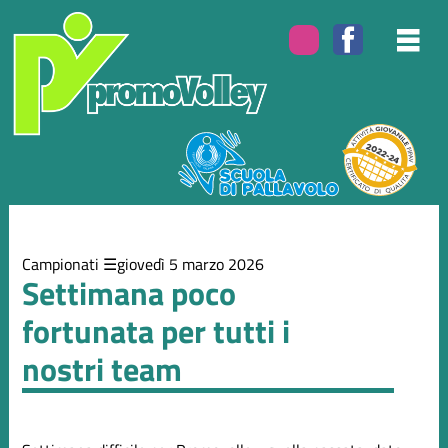
Elenco
degli
argomenti
delle
notizie:
Campionati
Eventi
Campionati
giovedì 5 marzo 2026
Settimana poco
fortunata per tutti i
nostri team