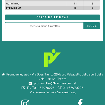
Acme Next
11
16
Impavida C9
8
16
CERCA NELLE NEWS
Promovolley asd - Via Doss Trento 23/b c/o Palazzetto dello sport della
Vela - 38121 Trento
promovolley@brennercom.net
P.I. IT01167970225 - C.F. 01167970225
Preferenze cookie
-
Safeguarding