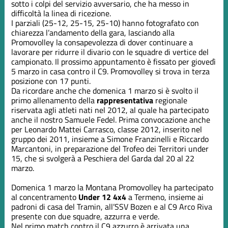
sotto i colpi del servizio avversario, che ha messo in
difficoltà la linea di ricezione.
I parziali (25-12, 25-15, 25-10) hanno fotografato con
chiarezza l’andamento della gara, lasciando alla
Promovolley la consapevolezza di dover continuare a
lavorare per ridurre il divario con le squadre di vertice del
campionato. Il prossimo appuntamento è fissato per giovedì
5 marzo in casa contro il C9. Promovolley si trova in terza
posizione con 17 punti.
Da ricordare anche che domenica 1 marzo si è svolto il
primo allenamento della
rappresentativa
regionale
riservata agli atleti nati nel 2012, al quale ha partecipato
anche il nostro Samuele Fedel. Prima convocazione anche
per Leonardo Mattei Carrasco, classe 2012, inserito nel
gruppo dei 2011, insieme a Simone Franzinelli e Riccardo
Marcantoni, in preparazione del Trofeo dei Territori under
15, che si svolgerà a Peschiera del Garda dal 20 al 22
marzo.
Domenica 1 marzo la Montana Promovolley ha partecipato
al concentramento
Under 12 4x4
a Termeno, insieme ai
padroni di casa del Tramin, all’SSV Bozen e al C9 Arco Riva
presente con due squadre, azzurra e verde.
Nel primo match contro il C9 azzurro è arrivata una