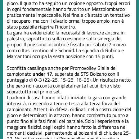
gioco. Il quarto ha seguito un copione opposto: troppi errori
in ogni fondamentale hanno favorito un Mezzolombardo
praticamente impeccabile. Nel finale c’è stato un tentativo
di recupero, ma con il divario ormai troppo ampio, non è
stato possibile riaprire l’incontro.
La gara ha evidenziato la necessità di lavorare ancora in
palestra, soprattutto sulla coesione e sulla sinergia del
gruppo. Il prossimo incontro è fissato per sabato 7 marzo
contro Itas Trentino alle Schmid. La squadra di Rubino e
Marcantoni occupa la sesta posizione con 15 punti.
Sconfitta casalinga anche per Promovolley Gialla del
campionato
under 17
, superata da STS Bolzano con il
punteggio di 0-3 (22-25, 15-25, 16-25). Un risultato netto,
che però non acconta completamente l’equilibrio visto
soprattutto nel primo set.
I padroni di casa hanno infatti iniziato la gara con grande
intensità, riuscendo a tenere testa alla terza forza del
campionato. Attenti in difesa, ordinati nella costruzione del
gioco e determinati in attacco, hanno combattuto punto a
punto fino alle fasi finali del parziale. Solo l’esperienza e la
maggiore fisicità degli ospiti hanno fatto la differenza nei
momenti decisivi, permettendo ai bolzanini di chiudere 25-
22. Nei set successivi, la Promovolley non è riuscita a