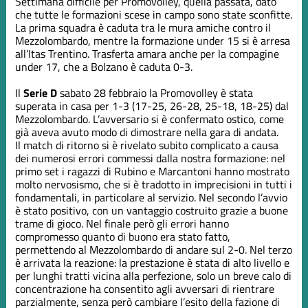
Settimana difficile per Promovolley, quella passata, dato
che tutte le formazioni scese in campo sono state sconfitte.
La prima squadra è caduta tra le mura amiche contro il
Mezzolombardo, mentre la formazione under 15 si è arresa
all’Itas Trentino. Trasferta amara anche per la compagine
under 17, che a Bolzano è caduta 0-3.
Il
Serie D
sabato 28 febbraio la Promovolley è stata
superata in casa per 1-3 (17-25, 26-28, 25-18, 18-25) dal
Mezzolombardo. L’avversario si è confermato ostico, come
già aveva avuto modo di dimostrare nella gara di andata.
Il match di ritorno si è rivelato subito complicato a causa
dei numerosi errori commessi dalla nostra formazione: nel
primo set i ragazzi di Rubino e Marcantoni hanno mostrato
molto nervosismo, che si è tradotto in imprecisioni in tutti i
fondamentali, in particolare al servizio. Nel secondo l’avvio
è stato positivo, con un vantaggio costruito grazie a buone
trame di gioco. Nel finale però gli errori hanno
compromesso quanto di buono era stato fatto,
permettendo al Mezzolombardo di andare sul 2-0. Nel terzo
è arrivata la reazione: la prestazione è stata di alto livello e
per lunghi tratti vicina alla perfezione, solo un breve calo di
concentrazione ha consentito agli avversari di rientrare
parzialmente, senza però cambiare l’esito della fazione di