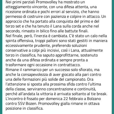
Nei primi parziali Promovolley ha mostrato un
atteggiamento vincente, con una difesa attenta, una
ricezione ordinata e pochi errori al servizio, che hanno
permesso di costruire con pazienza e colpire in attacco. Un
approccio che ha portato alla conquista del primo e del
terzo set e che ha tenuto il Lana sulla corda anche nel
secondo, rimasto in bilico fino alle battute finali.
Nel finale, però, l’inerzia è cambiata. C’è stato un calo nella
spinta offensiva, troppi palloni sono stati gestiti in maniera
eccessivamente prudente, preferendo soluzioni
conservative a colpi più incisivi, così i Lana, attualmente
terzo in classifica, ha saputo approfittarne, sostenuto
anche da una difesa ordinata e sempre pronta a
trasformare ogni occasione in contrattacco.
Rimane il rammarico per un successo solo sfiorato, ma
anche la consapevolezza di aver giocato alla pari contro
una delle formazioni più solide del campionato. Ora
l’attenzione si sposta alla prossima sfida contro l’ultima
della classe, serviranno concentrazione e continuità,
perché all’andata la vittoria è arrivata soltanto al tie break.
L’incontro è fissato per domenica 22 febbraio a Bolzano
contro SSV Bozen. Promovolley gialla rimane in ottava
posizione in classifica.