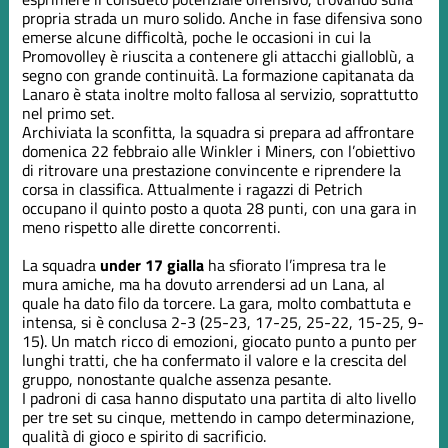
propria strada un muro solido. Anche in fase difensiva sono
emerse alcune difficoltà, poche le occasioni in cui la
Promovolley è riuscita a contenere gli attacchi gialloblù, a
segno con grande continuità. La formazione capitanata da
Lanaro è stata inoltre molto fallosa al servizio, soprattutto
nel primo set.
Archiviata la sconfitta, la squadra si prepara ad affrontare
domenica 22 febbraio alle Winkler i Miners, con l’obiettivo
di ritrovare una prestazione convincente e riprendere la
corsa in classifica. Attualmente i ragazzi di Petrich
occupano il quinto posto a quota 28 punti, con una gara in
meno rispetto alle dirette concorrenti.
La squadra
under 17 gialla
ha sfiorato l’impresa tra le
mura amiche, ma ha dovuto arrendersi ad un Lana, al
quale ha dato filo da torcere. La gara, molto combattuta e
intensa, si è conclusa 2-3 (25-23, 17-25, 25-22, 15-25, 9-
15). Un match ricco di emozioni, giocato punto a punto per
lunghi tratti, che ha confermato il valore e la crescita del
gruppo, nonostante qualche assenza pesante.
I padroni di casa hanno disputato una partita di alto livello
per tre set su cinque, mettendo in campo determinazione,
qualità di gioco e spirito di sacrificio.