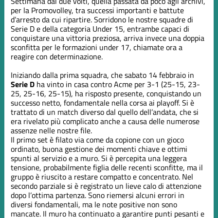
Settimana dai due volti, quella passata da poco agli archivi,
per la Promovolley, tra successi importanti e battute
d’arresto da cui ripartire. Sorridono le nostre squadre di
Serie D e della categoria Under 15, entrambe capaci di
conquistare una vittoria preziosa, arriva invece una doppia
sconfitta per le formazioni under 17, chiamate ora a
reagire con determinazione.
Iniziando dalla prima squadra, che sabato 14 febbraio in
Serie D
ha vinto in casa contro Acme per 3-1 (25-15, 23-
25, 25-16, 25-15), ha risposto presente, conquistando un
successo netto, fondamentale nella corsa ai playoff. Si è
trattato di un match diverso dal quello dell’andata, che si
era rivelato più complicato anche a causa delle numerose
assenze nelle nostre file.
Il primo set è filato via come da copione con un gioco
ordinato, buona gestione dei momenti chiave e ottimi
spunti al servizio e a muro. Si è percepita una leggera
tensione, probabilmente figlia delle recenti sconfitte, ma il
gruppo è riuscito a restare compatto e concentrato. Nel
secondo parziale si è registrato un lieve calo di attenzione
dopo l’ottima partenza. Sono riemersi alcuni errori in
diversi fondamentali, ma le note positive non sono
mancate. Il muro ha continuato a garantire punti pesanti e