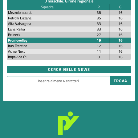
D maschile: Girone regionale
Squadra
P
G
Mezzolombardo
38
16
Petrolli Lizzana
35
16
Alta Valsugana
33
16
Lana Raika
33
16
Bruneck
27
16
Promovolley
19
16
Itas Trentino
12
16
Acme Next
11
16
Impavida C9
8
16
CERCA NELLE NEWS