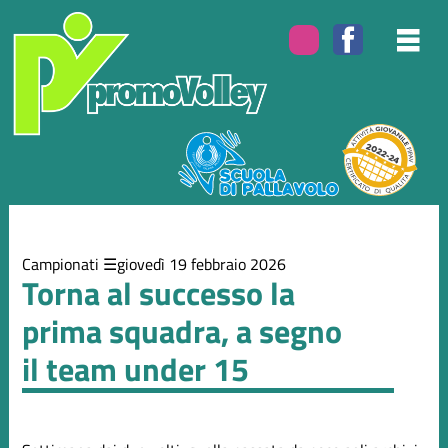
Elenco
degli
argomenti
delle
notizie:
Campionati
Eventi
Campionati
giovedì 19 febbraio 2026
Torna al successo la
prima squadra, a segno
il team under 15