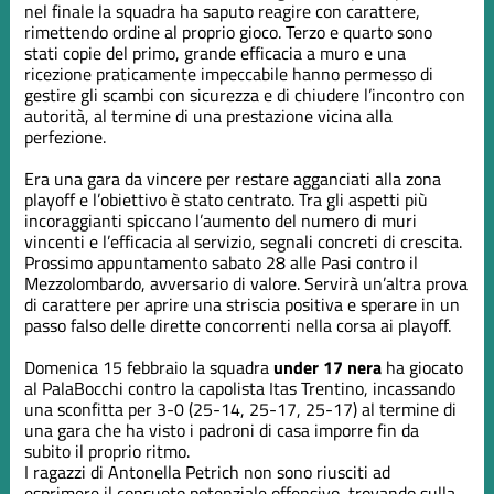
nel finale la squadra ha saputo reagire con carattere,
rimettendo ordine al proprio gioco. Terzo e quarto sono
stati copie del primo, grande efficacia a muro e una
ricezione praticamente impeccabile hanno permesso di
gestire gli scambi con sicurezza e di chiudere l’incontro con
autorità, al termine di una prestazione vicina alla
perfezione.
Era una gara da vincere per restare agganciati alla zona
playoff e l’obiettivo è stato centrato. Tra gli aspetti più
incoraggianti spiccano l’aumento del numero di muri
vincenti e l’efficacia al servizio, segnali concreti di crescita.
Prossimo appuntamento sabato 28 alle Pasi contro il
Mezzolombardo, avversario di valore. Servirà un’altra prova
di carattere per aprire una striscia positiva e sperare in un
passo falso delle dirette concorrenti nella corsa ai playoff.
Domenica 15 febbraio la squadra
under 17 nera
ha giocato
al PalaBocchi contro la capolista Itas Trentino, incassando
una sconfitta per 3-0 (25-14, 25-17, 25-17) al termine di
una gara che ha visto i padroni di casa imporre fin da
subito il proprio ritmo.
I ragazzi di Antonella Petrich non sono riusciti ad
esprimere il consueto potenziale offensivo, trovando sulla