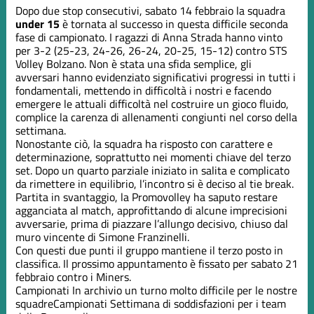
Dopo due stop consecutivi, sabato 14 febbraio la squadra
under 15
è tornata al successo in questa difficile seconda
fase di campionato. I ragazzi di Anna Strada hanno vinto
per 3-2 (25-23, 24-26, 26-24, 20-25, 15-12) contro STS
Volley Bolzano. Non è stata una sfida semplice, gli
avversari hanno evidenziato significativi progressi in tutti i
fondamentali, mettendo in difficoltà i nostri e facendo
emergere le attuali difficoltà nel costruire un gioco fluido,
complice la carenza di allenamenti congiunti nel corso della
settimana.
Nonostante ciò, la squadra ha risposto con carattere e
determinazione, soprattutto nei momenti chiave del terzo
set. Dopo un quarto parziale iniziato in salita e complicato
da rimettere in equilibrio, l’incontro si è deciso al tie break.
Partita in svantaggio, la Promovolley ha saputo restare
agganciata al match, approfittando di alcune imprecisioni
avversarie, prima di piazzare l’allungo decisivo, chiuso dal
muro vincente di Simone Franzinelli.
Con questi due punti il gruppo mantiene il terzo posto in
classifica. Il prossimo appuntamento è fissato per sabato 21
febbraio contro i Miners.
Campionati
In archivio un turno molto difficile per le nostre
squadre
Campionati
Settimana di soddisfazioni per i team