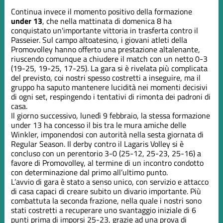
Continua invece il momento positivo della formazione
under 13
, che nella mattinata di domenica 8 ha
conquistato un'importante vittoria in trasferta contro il
Passeier. Sul campo altoatesino, i giovani atleti della
Promovolley hanno offerto una prestazione altalenante,
riuscendo comunque a chiudere il match con un netto 0-3
(19-25, 19-25, 17-25). La gara si è rivelata più complicata
del previsto, coi nostri spesso costretti a inseguire, ma il
gruppo ha saputo mantenere lucidità nei momenti decisivi
di ogni set, respingendo i tentativi di rimonta dei padroni di
casa.
Il giorno successivo, lunedì 9 febbraio, la stessa formazione
under 13 ha concesso il bis tra le mura amiche delle
Winkler, imponendosi con autorità nella sesta giornata di
Regular Season. Il derby contro il Lagaris Volley si è
concluso con un perentorio 3-0 (25-12, 25-23, 25-16) a
favore di Promovolley, al termine di un incontro condotto
con determinazione dal primo all’ultimo punto.
L’avvio di gara è stato a senso unico, con servizio e attacco
di casa capaci di creare subito un divario importante. Più
combattuta la seconda frazione, nella quale i nostri sono
stati costretti a recuperare uno svantaggio iniziale di 6
punti prima di imporsi 25-23, grazie ad una prova di