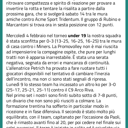
ritrovare compattezza e spirito di reazione per provare a
invertire la rotta e tentare la risalita a partire dalla
prossima gara, che si svolgerà sabato 14 tra le mura
amiche contro Acme Sport Tridentum. Il gruppo di Rubino e
Marcantoni si trova ora in sesta posizione con 12 punti.
Mercoledì 4 febbraio nel torneo
under 19
la nostra squadra
è stata sconfitta per 0-3 (13-25, 16-25, 16-25) tra le mura
di casa contro i Miners. La Promovolley non è mai riuscita
ad impensierire la compagine ospite, che pure per lunghi
tratti non è apparsa inarrestabile. È stata una serata
negativa, segnata da errori e mancanza di continuità.
L’allenatrice Petrich ha provato a fare ruotare tutti i
giocatori disponibili nel tentativo di cambiare l’inerzia
dell’incontro, ma non ci sono stati segnali di ripresa.
Lunedì 9 lo stesso team ha incassato un altro ko per 3-0
(25-17, 25-21, 25-11) contro il C9 Arco Riva.
Nel primo set i nostri sono finiti subito sotto di 7-8 punti,
un divario che non sono più riusciti a colmare. La
formazione trentina ha sofferto in particolar modo in
ricezione e in fase difensiva. Il secondo è stato molto più
equilibrato, con il team, capitanato per l’occasione da Paoli,
che è rimasto avanti fino al 20, per poi cedere nel finale sui
colpi avversari. Il terzo è iniziato in salita ed è scivolato via