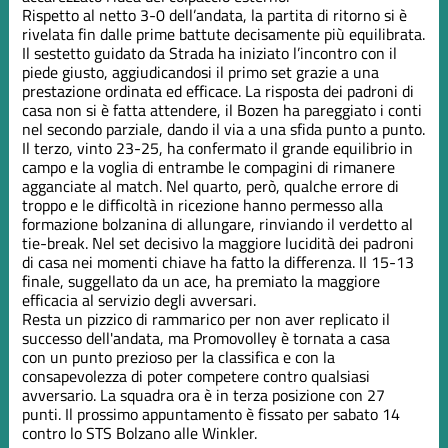
Rispetto al netto 3-0 dell’andata, la partita di ritorno si è
rivelata fin dalle prime battute decisamente più equilibrata.
Il sestetto guidato da Strada ha iniziato l’incontro con il
piede giusto, aggiudicandosi il primo set grazie a una
prestazione ordinata ed efficace. La risposta dei padroni di
casa non si è fatta attendere, il Bozen ha pareggiato i conti
nel secondo parziale, dando il via a una sfida punto a punto.
Il terzo, vinto 23-25, ha confermato il grande equilibrio in
campo e la voglia di entrambe le compagini di rimanere
agganciate al match. Nel quarto, però, qualche errore di
troppo e le difficoltà in ricezione hanno permesso alla
formazione bolzanina di allungare, rinviando il verdetto al
tie-break. Nel set decisivo la maggiore lucidità dei padroni
di casa nei momenti chiave ha fatto la differenza. Il 15-13
finale, suggellato da un ace, ha premiato la maggiore
efficacia al servizio degli avversari.
Resta un pizzico di rammarico per non aver replicato il
successo dell'andata, ma Promovolley è tornata a casa
con un punto prezioso per la classifica e con la
consapevolezza di poter competere contro qualsiasi
avversario. La squadra ora è in terza posizione con 27
punti. Il prossimo appuntamento è fissato per sabato 14
contro lo STS Bolzano alle Winkler.