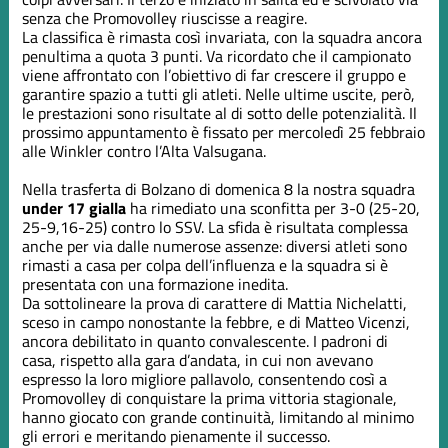
senza che Promovolley riuscisse a reagire.
La classifica è rimasta così invariata, con la squadra ancora
penultima a quota 3 punti. Va ricordato che il campionato
viene affrontato con l’obiettivo di far crescere il gruppo e
garantire spazio a tutti gli atleti. Nelle ultime uscite, però,
le prestazioni sono risultate al di sotto delle potenzialità. Il
prossimo appuntamento è fissato per mercoledì 25 febbraio
alle Winkler contro l’Alta Valsugana.
Nella trasferta di Bolzano di domenica 8 la nostra squadra
under 17 gialla
ha rimediato una sconfitta per 3-0 (25-20,
25-9,16-25) contro lo SSV. La sfida è risultata complessa
anche per via dalle numerose assenze: diversi atleti sono
rimasti a casa per colpa dell’influenza e la squadra si è
presentata con una formazione inedita.
Da sottolineare la prova di carattere di Mattia Nichelatti,
sceso in campo nonostante la febbre, e di Matteo Vicenzi,
ancora debilitato in quanto convalescente. I padroni di
casa, rispetto alla gara d’andata, in cui non avevano
espresso la loro migliore pallavolo, consentendo così a
Promovolley di conquistare la prima vittoria stagionale,
hanno giocato con grande continuità, limitando al minimo
gli errori e meritando pienamente il successo.