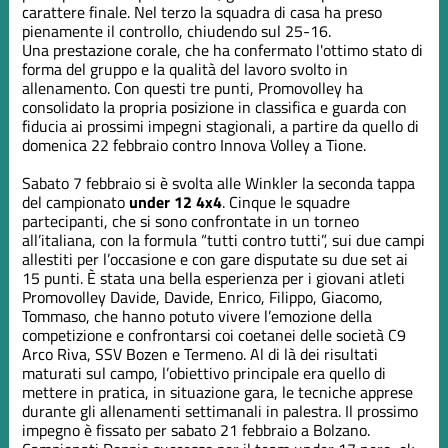
carattere finale. Nel terzo la squadra di casa ha preso
pienamente il controllo, chiudendo sul 25-16.
Una prestazione corale, che ha confermato l'ottimo stato di
forma del gruppo e la qualità del lavoro svolto in
allenamento. Con questi tre punti, Promovolley ha
consolidato la propria posizione in classifica e guarda con
fiducia ai prossimi impegni stagionali, a partire da quello di
domenica 22 febbraio contro Innova Volley a Tione.
Sabato 7 febbraio si è svolta alle Winkler la seconda tappa
del campionato
under 12 4x4
. Cinque le squadre
partecipanti, che si sono confrontate in un torneo
all’italiana, con la formula “tutti contro tutti”, sui due campi
allestiti per l’occasione e con gare disputate su due set ai
15 punti. È stata una bella esperienza per i giovani atleti
Promovolley Davide, Davide, Enrico, Filippo, Giacomo,
Tommaso, che hanno potuto vivere l’emozione della
competizione e confrontarsi coi coetanei delle società C9
Arco Riva, SSV Bozen e Termeno. Al di là dei risultati
maturati sul campo, l’obiettivo principale era quello di
mettere in pratica, in situazione gara, le tecniche apprese
durante gli allenamenti settimanali in palestra. Il prossimo
impegno è fissato per sabato 21 febbraio a Bolzano.