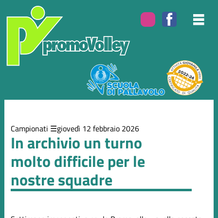
Elenco
degli
argomenti
delle
notizie:
Campionati
Eventi
Campionati
giovedì 12 febbraio 2026
In archivio un turno
molto difficile per le
nostre squadre