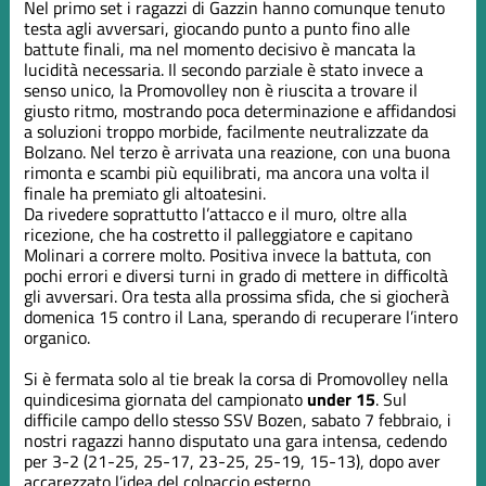
Nel primo set i ragazzi di Gazzin hanno comunque tenuto
testa agli avversari, giocando punto a punto fino alle
battute finali, ma nel momento decisivo è mancata la
lucidità necessaria. Il secondo parziale è stato invece a
senso unico, la Promovolley non è riuscita a trovare il
giusto ritmo, mostrando poca determinazione e affidandosi
a soluzioni troppo morbide, facilmente neutralizzate da
Bolzano. Nel terzo è arrivata una reazione, con una buona
rimonta e scambi più equilibrati, ma ancora una volta il
finale ha premiato gli altoatesini.
Da rivedere soprattutto l’attacco e il muro, oltre alla
ricezione, che ha costretto il palleggiatore e capitano
Molinari a correre molto. Positiva invece la battuta, con
pochi errori e diversi turni in grado di mettere in difficoltà
gli avversari. Ora testa alla prossima sfida, che si giocherà
domenica 15 contro il Lana, sperando di recuperare l’intero
organico.
Si è fermata solo al tie break la corsa di Promovolley nella
quindicesima giornata del campionato
under 15
. Sul
difficile campo dello stesso SSV Bozen, sabato 7 febbraio, i
nostri ragazzi hanno disputato una gara intensa, cedendo
per 3-2 (21-25, 25-17, 23-25, 25-19, 15-13), dopo aver
accarezzato l’idea del colpaccio esterno.