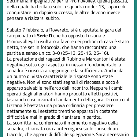
Settimana impegnativa per la Promovolley, quella passata,
nella quale ha brillato solo la squadra under 13, capace di
conquistare un doppio successo, le altre devono invece
pensare a rialzarsi subito.
Sabato 7 febbraio, a Rovereto, si è disputata la gara del
campionato di
Serie D
che ha opposto Lizzana e
Promovolley. Il risultato a favore dei padroni di casa è stato
netto, tre set in fotocopia, che hanno raccontato una
partita a senso unico: 3-0 (25-13, 25-15, 25-16).
La prestazione dei ragazzi di Rubino e Marcantoni è stata
negativa sotto ogni aspetto, in nessun fondamentale la
squadra è riuscita a raggiungere la sufficienza. Anche da
un punto di vista caratteriale le risposte sono state
negative. Non vi sono stati segnali di riscossa e poco è
apparso salvabile nell’arco dell’incontro. Neppure i cambi
operati dagli allenatori hanno prodotto effetti positivi,
lasciando così invariato l’andamento della gara. Di contro al
Lizzana è bastata una prova ordinaria per prevalere
nettamente sul sestetto trentino apparso in costante
difficoltà e mai in grado di rientrare in partita.
La sconfitta ha confermato il momento negativo della
squadra, chiamata ora a interrogarsi sulle cause di un
tracollo, che appare di difficile spiegazione. Sarà necessario