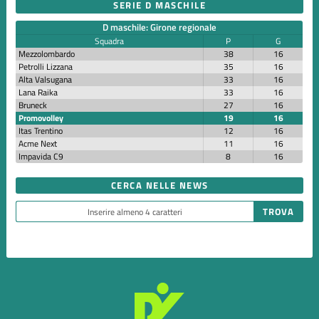
SERIE D MASCHILE
D maschile: Girone regionale
Squadra
P
G
Mezzolombardo
38
16
Petrolli Lizzana
35
16
Alta Valsugana
33
16
Lana Raika
33
16
Bruneck
27
16
Promovolley
19
16
Itas Trentino
12
16
Acme Next
11
16
Impavida C9
8
16
CERCA NELLE NEWS