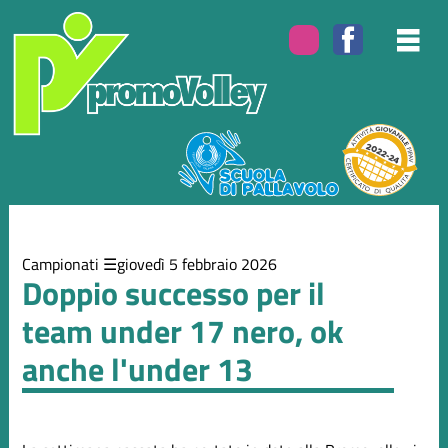
Elenco
degli
argomenti
delle
notizie:
Campionati
Eventi
Campionati
giovedì 5 febbraio 2026
Doppio successo per il
team under 17 nero, ok
anche l'under 13