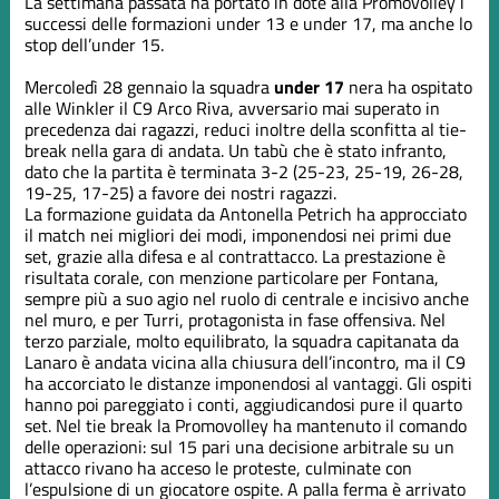
La settimana passata ha portato in dote alla Promovolley i
successi delle formazioni under 13 e under 17, ma anche lo
stop dell’under 15.
Mercoledì 28 gennaio la squadra
under 17
nera ha ospitato
alle Winkler il C9 Arco Riva, avversario mai superato in
precedenza dai ragazzi, reduci inoltre della sconfitta al tie-
break nella gara di andata. Un tabù che è stato infranto,
dato che la partita è terminata 3-2 (25-23, 25-19, 26-28,
19-25, 17-25) a favore dei nostri ragazzi.
La formazione guidata da Antonella Petrich ha approcciato
il match nei migliori dei modi, imponendosi nei primi due
set, grazie alla difesa e al contrattacco. La prestazione è
risultata corale, con menzione particolare per Fontana,
sempre più a suo agio nel ruolo di centrale e incisivo anche
nel muro, e per Turri, protagonista in fase offensiva. Nel
terzo parziale, molto equilibrato, la squadra capitanata da
Lanaro è andata vicina alla chiusura dell’incontro, ma il C9
ha accorciato le distanze imponendosi al vantaggi. Gli ospiti
hanno poi pareggiato i conti, aggiudicandosi pure il quarto
set. Nel tie break la Promovolley ha mantenuto il comando
delle operazioni: sul 15 pari una decisione arbitrale su un
attacco rivano ha acceso le proteste, culminate con
l’espulsione di un giocatore ospite. A palla ferma è arrivato