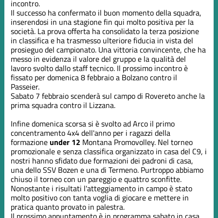
incontro.
Il successo ha confermato il buon momento della squadra,
inserendosi in una stagione fin qui molto positiva per la
società. La prova offerta ha consolidato la terza posizione
in classifica e ha trasmesso ulteriore fiducia in vista del
prosieguo del campionato. Una vittoria convincente, che ha
messo in evidenza il valore del gruppo e la qualità del
lavoro svolto dallo staff tecnico. Il prossimo incontro è
fissato per domenica 8 febbraio a Bolzano contro il
Passeier.
Sabato 7 febbraio scenderà sul campo di Rovereto anche la
prima squadra contro il Lizzana.
Infine domenica scorsa si è svolto ad Arco il primo
concentramento 4x4 dell'anno per i ragazzi della
formazione
under 12
Montana Promovolley. Nel torneo
promozionale e senza classifica organizzato in casa del C9, i
nostri hanno sfidato due formazioni dei padroni di casa,
una dello SSV Bozen e una di Termeno. Purtroppo abbiamo
chiuso il torneo con un pareggio e quattro sconfitte.
Nonostante i risultati l'atteggiamento in campo è stato
molto positivo con tanta voglia di giocare e mettere in
pratica quanto provato in palestra.
Il prossimo appuntamento è in programma sabato in casa.