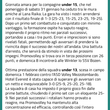
Giornata amara per la compagine
under 15
, che nel
pomeriggio di sabato 31 gennaio ha ceduto tra le mura
amiche al Lana Raika. La gara ha visto i nostri arrendersi
con il risultato finale di 1-3 (25-23, 15-25, 23-25, 19-25).
Dopo un primo set combattuto e conquistato con minimo
vantaggio, la formazione ospite ha saputo reagire,
imponendo il proprio ritmo nei parziali successivi,
portandosi a casa i tre punti. Errori e imprecisioni si sono
rivelati fatali, permettendo agli avversari di prendersi la
rivincita dopo il successo dei nostri all’andata. Una battuta
d'arresto, che servirà da stimolo in vista dei prossimi
impegni. Promovolley si trova ora in terza posizione con 26
punti, e domenica 8 incontrerà alle Winkler lo SSV Bozen.
Ottima prestazione della squadra
under 13
, scesa in campo
domenica 1 febbraio contro l'ASD Volley Mezzolombardo.
Hotel Everest è stata capace di superare gli avversari con
un netto e inequivocabile 3-0 (25-9, 25-20, 25-18).
La squadra di casa ha imposto il proprio gioco fin dalle
prime battute, chiudendo il primo set con un eloquente 25-
9. Nei parziali successivi i rotaliani hanno provato a
reagire, ma Promovolley ha mantenuto alta
concentrazione ed efficacia, controllando così l’intero