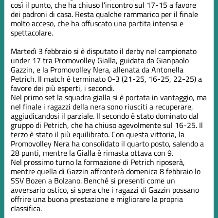
così il punto, che ha chiuso l’incontro sul 17-15 a favore
dei padroni di casa. Resta qualche rammarico per il finale
molto acceso, che ha offuscato una partita intensa e
spettacolare.
Martedì 3 febbraio si è disputato il derby nel campionato
under 17 tra Promovolley Gialla, guidata da Gianpaolo
Gazzin, e la Promovolley Nera, allenata da Antonella
Petrich. Il match è terminato 0-3 (21-25, 16-25, 22-25) a
favore dei più esperti, i secondi.
Nel primo set la squadra gialla si è portata in vantaggio, ma
nel finale i ragazzi della nera sono riusciti a recuperare,
aggiudicandosi il parziale. Il secondo è stato dominato dal
gruppo di Petrich, che ha chiuso agevolmente sul 16-25. Il
terzo è stato il più equilibrato. Con questa vittoria, la
Promovolley Nera ha consolidato il quarto posto, salendo a
28 punti, mentre la Gialla è rimasta ottava con 9.
Nel prossimo turno la formazione di Petrich riposerà,
mentre quella di Gazzin affronterà domenica 8 febbraio lo
SSV Bozen a Bolzano. Benché si presenti come un
avversario ostico, si spera che i ragazzi di Gazzin possano
offrire una buona prestazione e migliorare la propria
classifica.