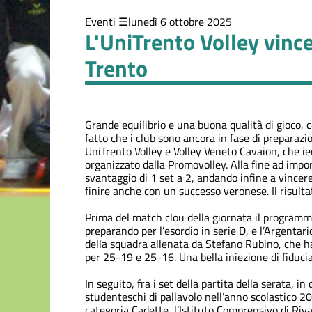
Eventi
lunedì 6 ottobre 2025
L'UniTrento Volley vince 
Trento
Grande equilibrio e una buona qualità di gioco, c
fatto che i club sono ancora in fase di preparazio
UniTrento Volley e Volley Veneto Cavaion, che ier
organizzato dalla Promovolley. Alla fine ad impo
svantaggio di 1 set a 2, andando infine a vincer
finire anche con un successo veronese. Il risult
Prima del match clou della giornata il programma
preparando per l’esordio in serie D, e l’Argentari
della squadra allenata da Stefano Rubino, che ha
per 25-19 e 25-16. Una bella iniezione di fiducia 
In seguito, fra i set della partita della serata, 
studenteschi di pallavolo nell’anno scolastico 
categoria Cadette, l’Istituto Comprensivo di Riva