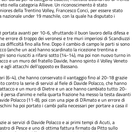
ereto nella categoria Allieve. Un riconoscimento è stato
niores della Trentino Volley, Francesco Conci, per essere stato
a nazionale under 19 maschile, con la quale ha disputato i
è portata avanti per 10-6, sfruttando il buon lavoro della difesa e
he errore di troppo dei veronesi e tre muri imperiosi di Scandiuzzi
 difficoltà fino alla fine. Dopo il cambio di campo le parti si sono
lacco (anche un ace) hanno scardinato la ricezione trentina e
ni sono riusciti a rifarsi sotto (14-14), ma poi non nuovo turno in
cco e un muro del fratello Davide, hanno spinto il Volley Veneto
i e agli attacchi dell’opposto ex Bassano.
tari (6-4), che hanno conservato il vantaggio fino al 20-18 grazie
nto contro la serie di servizi al fiele di Davide Polacco, che hanno
n attacco e un muro di Dietre e un ace hanno cambiato tutto: 20-
 è persa d’animo e nella quarta frazione ha messo la testa davanti
vide Polacco (11-8), poi con una pipe di D’Amato e un errore di
hini ha poi portato i cambi palla necessari per portare a casa il
ie ai servizi di Davide Polacco e ai primi tempi di Acuti, a
astro di Pesce e uno di ottima fattura firmato da Pitto sullo