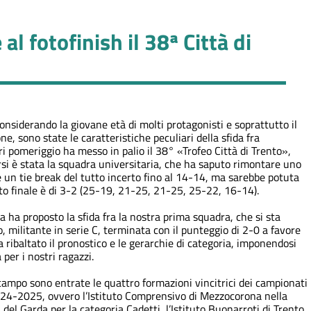
al fotofinish il 38ª Città di
onsiderando la giovane età di molti protagonisti e soprattutto il
ne, sono state le caratteristiche peculiari della sfida fra
i pomeriggio ha messo in palio il 38° «Trofeo Città di Trento»,
rsi è stata la squadra universitaria, che ha saputo rimontare uno
e un tie break del tutto incerto fino al 14-14, ma sarebbe potuta
ato finale è di 3-2 (25-19, 21-25, 21-25, 25-22, 16-14).
 ha proposto la sfida fra la nostra prima squadra, che si sta
o, militante in serie C, terminata con il punteggio di 2-0 a favore
 ribaltato il pronostico e le gerarchie di categoria, imponendosi
per i nostri ragazzi.
in campo sono entrate le quattro formazioni vincitrici dei campionati
2024-2025, ovvero l’Istituto Comprensivo di Mezzocorona nella
 del Garda per la categoria Cadetti, l’Istituto Buonarroti di Trento