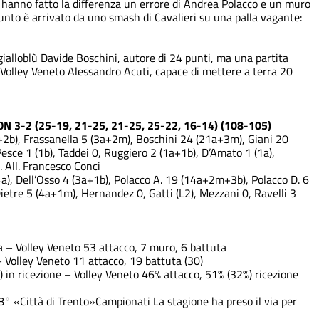
e hanno fatto la differenza un errore di Andrea Polacco e un muro
 punto è arrivato da uno smash di Cavalieri su una palla vagante:
gialloblù Davide Boschini, autore di 24 punti, ma una partita
 Volley Veneto Alessandro Acuti, capace di mettere a terra 20
3-2 (25-19, 21-25, 21-25, 25-22, 16-14) (108-105)
2b), Frassanella 5 (3a+2m), Boschini 24 (21a+3m), Giani 20
esce 1 (1b), Taddei 0, Ruggiero 2 (1a+1b), D’Amato 1 (1a),
. All. Francesco Conci
), Dell’Osso 4 (3a+1b), Polacco A. 19 (14a+2m+3b), Polacco D. 6
etre 5 (4a+1m), Hernandez 0, Gatti (L2), Mezzani 0, Ravelli 3
 – Volley Veneto 53 attacco, 7 muro, 6 battuta
 Volley Veneto 11 attacco, 19 battuta (30)
in ricezione – Volley Veneto 46% attacco, 51% (32%) ricezione
8° «Città di Trento»
Campionati
La stagione ha preso il via per