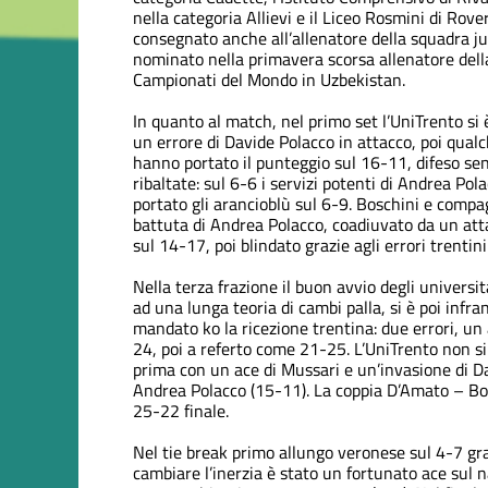
nella categoria Allievi e il Liceo Rosmini di Rov
consegnato anche all’allenatore della squadra ju
nominato nella primavera scorsa allenatore dell
Campionati del Mondo in Uzbekistan.
In quanto al match, nel primo set l’UniTrento si 
un errore di Davide Polacco in attacco, poi qualc
hanno portato il punteggio sul 16-11, difeso senza
ribaltate: sul 6-6 i servizi potenti di Andrea Po
portato gli arancioblù sul 6-9. Boschini e compag
battuta di Andrea Polacco, coadiuvato da un atta
sul 14-17, poi blindato grazie agli errori trentin
Nella terza frazione il buon avvio degli universi
ad una lunga teoria di cambi palla, si è poi infra
mandato ko la ricezione trentina: due errori, u
24, poi a referto come 21-25. L’UniTrento non si
prima con un ace di Mussari e un’invasione di Da
Andrea Polacco (15-11). La coppia D’Amato – Bosc
25-22 finale.
Nel tie break primo allungo veronese sul 4-7 graz
cambiare l’inerzia è stato un fortunato ace sul n