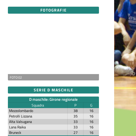
FOTOGRAFIE
FOTO 02
SERIE D MASCHILE
D maschile: Girone regionale
Squadra
P
G
Mezzolombardo
38
16
Petrolli Lizzana
35
16
Alta Valsugana
33
16
Lana Raika
33
16
Bruneck
27
16