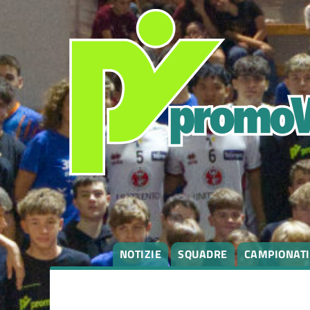
degli
argomenti
delle
notizie:
Campionati
Eventi
NOTIZIE
SQUADRE
CAMPIONATI