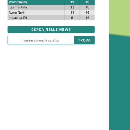
Promovolley
19
16
Itas Trentino
12
16
Acme Next
11
16
Impavida C9
8
16
CERCA NELLE NEWS