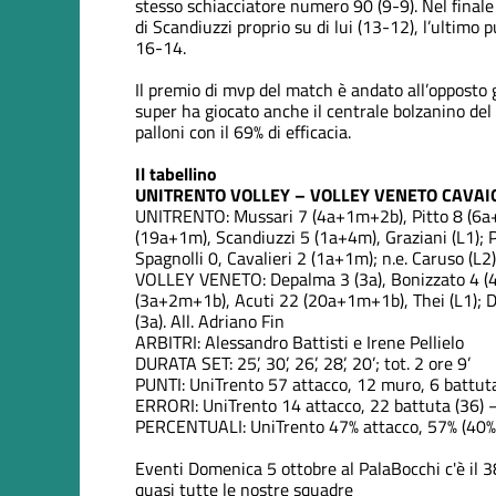
stesso schiacciatore numero 90 (9-9). Nel final
di Scandiuzzi proprio su di lui (13-12), l’ultimo
16-14.
Il premio di mvp del match è andato all’opposto 
super ha giocato anche il centrale bolzanino del
palloni con il 69% di efficacia.
Il tabellino
UNITRENTO VOLLEY – VOLLEY VENETO CAVAION 
UNITRENTO: Mussari 7 (4a+1m+2b), Pitto 8 (6a+
(19a+1m), Scandiuzzi 5 (1a+4m), Graziani (L1); P
Spagnolli 0, Cavalieri 2 (1a+1m); n.e. Caruso (L2)
VOLLEY VENETO: Depalma 3 (3a), Bonizzato 4 (4a
(3a+2m+1b), Acuti 22 (20a+1m+1b), Thei (L1); Di
(3a). All. Adriano Fin
ARBITRI: Alessandro Battisti e Irene Pellielo
DURATA SET: 25’, 30’, 26’, 28’, 20’; tot. 2 ore 9’
PUNTI: UniTrento 57 attacco, 12 muro, 6 battuta
ERRORI: UniTrento 14 attacco, 22 battuta (36) –
PERCENTUALI: UniTrento 47% attacco, 57% (40%) 
Eventi
Domenica 5 ottobre al PalaBocchi c'è il 3
quasi tutte le nostre squadre