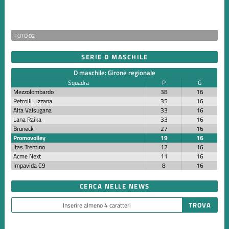
FOTO 02
SERIE D MASCHILE
D maschile: Girone regionale
Squadra
P
G
Mezzolombardo
38
16
Petrolli Lizzana
35
16
Alta Valsugana
33
16
Lana Raika
33
16
Bruneck
27
16
Promovolley
19
16
Itas Trentino
12
16
Acme Next
11
16
Impavida C9
8
16
CERCA NELLE NEWS