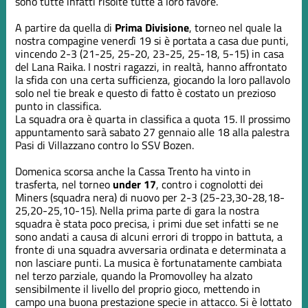
sono tutte infatti risolte tutte a loro favore.
A partire da quella di
Prima Divisione
, torneo nel quale la
nostra compagine venerdì 19 si è portata a casa due punti,
vincendo 2-3 (21-25, 25-20, 23-25, 25-18, 5-15) in casa
del Lana Raika. I nostri ragazzi, in realtà, hanno affrontato
la sfida con una certa sufficienza, giocando la loro pallavolo
solo nel tie break e questo di fatto è costato un prezioso
punto in classifica.
La squadra ora è quarta in classifica a quota 15. Il prossimo
appuntamento sarà sabato 27 gennaio alle 18 alla palestra
Pasi di Villazzano contro lo SSV Bozen.
Domenica scorsa anche la Cassa Trento ha vinto in
trasferta, nel torneo
under 17
, contro i cognolotti dei
Miners (squadra nera) di nuovo per 2-3 (25-23,30-28,18-
25,20-25,10-15). Nella prima parte di gara la nostra
squadra è stata poco precisa, i primi due set infatti se ne
sono andati a causa di alcuni errori di troppo in battuta, a
fronte di una squadra avversaria ordinata e determinata a
non lasciare punti. La musica è fortunatamente cambiata
nel terzo parziale, quando la Promovolley ha alzato
sensibilmente il livello del proprio gioco, mettendo in
campo una buona prestazione specie in attacco. Si è lottato