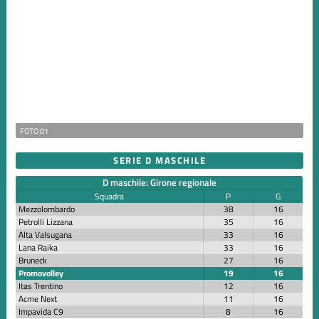
FOTO 01
SERIE D MASCHILE
D maschile: Girone regionale
Squadra
P
G
Mezzolombardo
38
16
Petrolli Lizzana
35
16
Alta Valsugana
33
16
Lana Raika
33
16
Bruneck
27
16
Promovolley
19
16
Itas Trentino
12
16
Acme Next
11
16
Impavida C9
8
16