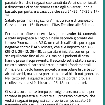
parziale. Benché i ragazzi capitanati da Veltri siano riusciti
a dimostrare di saper tenere testa agli avversari, non è
bastato per portare a casa qualche set: 21-25, 17-25 e 17-
25.
Sabato prossimo i ragazzi di Anna Strada e di Gianpaolo
Gazzin alle ore 16 sfideranno l’Itas Trentino alle Schimd.
Per quanto infine concerne la squadra
under 14
, domenica
è stata impegnata a Cognola nella seconda giornata del
torneo Promozionale V2.0, un match dall’esito purtroppo
negativo contro l’ ACV Miners, che si è imposto per 3-0
(25-21, 25-12, 25-18). La partita è iniziata con un primo
set equilibrato fino al 20-20, ma poi i padroni di casa
hanno preso il sopravvento. Il secondo set è stato a senso
unico a causa di parecchi errori in tutti i fondamentali.
Anna e Gianpaolo hanno provato a mescolare le carte con
alcuni cambi, ma senza porre rimedio al black out generale.
Nel terzo set la squadra capitanata da Zordan prova a
risollevarsi, ma si è chiuso sul 25-18 per i minatori.
Ci sarà sicuramente tempo per migliorare, ma anche per
tornare in palestra e lavorare sul prossimo obiettivo, che
vedrà i ragazzi impegnati sul proprio campo sabato 25
novembre alle ore 15.30 contro il C9 Arco Riva.