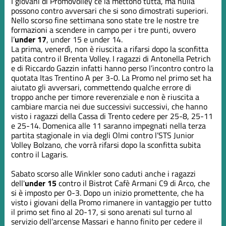
I giovani di Promovolley ce la mettono tutta, ma nulla
possono contro avversari che si sono dimostrati superiori.
Nello scorso fine settimana sono state tre le nostre tre
formazioni a scendere in campo per i tre punti, ovvero
l’
under 17
, under 15 e under 14.
La prima, venerdì, non è riuscita a rifarsi dopo la sconfitta
patita contro il Brenta Volley. I ragazzi di Antonella Petrich
e di Riccardo Gazzin infatti hanno perso l’incontro contro la
quotata Itas Trentino A per 3-0. La Promo nel primo set ha
aiutato gli avversari, commettendo qualche errore di
troppo anche per timore reverenziale e non è riuscita a
cambiare marcia nei due successivi successivi, che hanno
visto i ragazzi della Cassa di Trento cedere per 25-8, 25-11
e 25-14. Domenica alle 11 saranno impegnati nella terza
partita stagionale in via degli Olmi contro l’STS Junior
Volley Bolzano, che vorrà rifarsi dopo la sconfitta subita
contro il Lagaris.
Sabato scorso alle Winkler sono caduti anche i ragazzi
dell'
under 15
contro il Bistrot Cafè Armani C9 di Arco, che
si è imposto per 0-3. Dopo un inizio promettente, che ha
visto i giovani della Promo rimanere in vantaggio per tutto
il primo set fino al 20-17, si sono arenati sul turno al
servizio dell’arcense Massari e hanno finito per cedere il