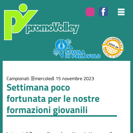
Elenco
degli
argomenti
delle
notizie:
Campionati
Eventi
Campionati
mercoledì 15 novembre 2023
Settimana poco
fortunata per le nostre
formazioni giovanili