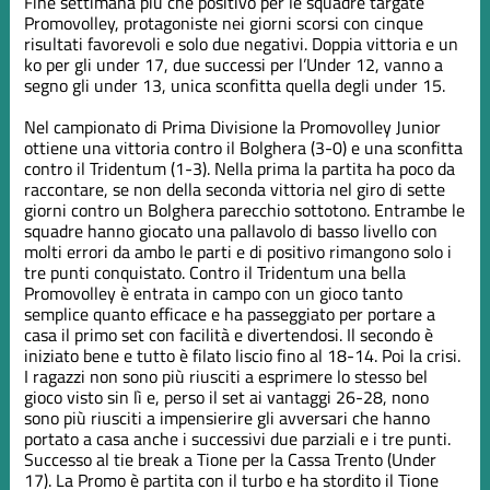
Fine settimana più che positivo per le squadre targate
Promovolley, protagoniste nei giorni scorsi con cinque
risultati favorevoli e solo due negativi. Doppia vittoria e un
ko per gli under 17, due successi per l’Under 12, vanno a
segno gli under 13, unica sconfitta quella degli under 15.
Nel campionato di Prima Divisione la Promovolley Junior
ottiene una vittoria contro il Bolghera (3-0) e una sconfitta
contro il Tridentum (1-3). Nella prima la partita ha poco da
raccontare, se non della seconda vittoria nel giro di sette
giorni contro un Bolghera parecchio sottotono. Entrambe le
squadre hanno giocato una pallavolo di basso livello con
molti errori da ambo le parti e di positivo rimangono solo i
tre punti conquistato. Contro il Tridentum una bella
Promovolley è entrata in campo con un gioco tanto
semplice quanto efficace e ha passeggiato per portare a
casa il primo set con facilità e divertendosi. Il secondo è
iniziato bene e tutto è filato liscio fino al 18-14. Poi la crisi.
I ragazzi non sono più riusciti a esprimere lo stesso bel
gioco visto sin lì e, perso il set ai vantaggi 26-28, nono
sono più riusciti a impensierire gli avversari che hanno
portato a casa anche i successivi due parziali e i tre punti.
Successo al tie break a Tione per la Cassa Trento (Under
17). La Promo è partita con il turbo e ha stordito il Tione