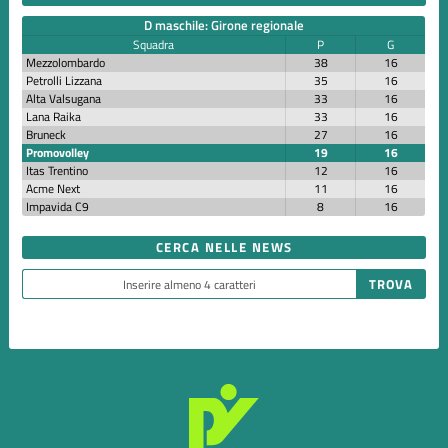
D maschile: Girone regionale
Squadra
P
G
Mezzolombardo
38
16
Petrolli Lizzana
35
16
Alta Valsugana
33
16
Lana Raika
33
16
Bruneck
27
16
Promovolley
19
16
Itas Trentino
12
16
Acme Next
11
16
Impavida C9
8
16
CERCA NELLE NEWS