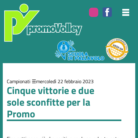
Elenco
degli
argomenti
delle
notizie:
Campionati
Eventi
Campionati
mercoledì 22 febbraio 2023
Cinque vittorie e due
sole sconfitte per la
Promo