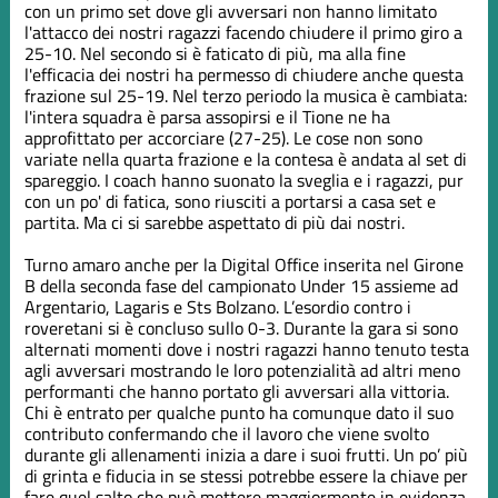
con un primo set dove gli avversari non hanno limitato
l'attacco dei nostri ragazzi facendo chiudere il primo giro a
25-10. Nel secondo si è faticato di più, ma alla fine
l'efficacia dei nostri ha permesso di chiudere anche questa
frazione sul 25-19. Nel terzo periodo la musica è cambiata:
l'intera squadra è parsa assopirsi e il Tione ne ha
approfittato per accorciare (27-25). Le cose non sono
variate nella quarta frazione e la contesa è andata al set di
spareggio. I coach hanno suonato la sveglia e i ragazzi, pur
con un po' di fatica, sono riusciti a portarsi a casa set e
partita. Ma ci si sarebbe aspettato di più dai nostri.
Turno amaro anche per la Digital Office inserita nel Girone
B della seconda fase del campionato Under 15 assieme ad
Argentario, Lagaris e Sts Bolzano. L’esordio contro i
roveretani si è concluso sullo 0-3. Durante la gara si sono
alternati momenti dove i nostri ragazzi hanno tenuto testa
agli avversari mostrando le loro potenzialità ad altri meno
performanti che hanno portato gli avversari alla vittoria.
Chi è entrato per qualche punto ha comunque dato il suo
contributo confermando che il lavoro che viene svolto
durante gli allenamenti inizia a dare i suoi frutti. Un po’ più
di grinta e fiducia in se stessi potrebbe essere la chiave per
fare quel salto che può mettere maggiormente in evidenza