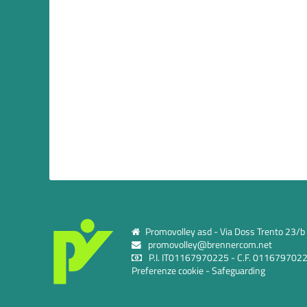
Promovolley asd - Via Doss Trento 23/b c
promovolley@brennercom.net
P.I. IT01167970225 - C.F. 011679702
Preferenze cookie
-
Safeguarding