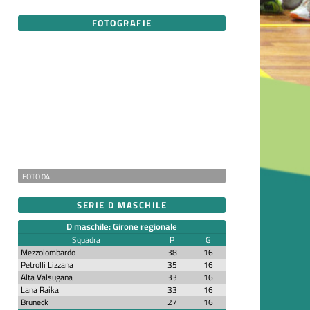
FOTOGRAFIE
FOTO 04
SERIE D MASCHILE
D maschile: Girone regionale
Squadra
P
G
Mezzolombardo
38
16
Petrolli Lizzana
35
16
Alta Valsugana
33
16
Lana Raika
33
16
Bruneck
27
16