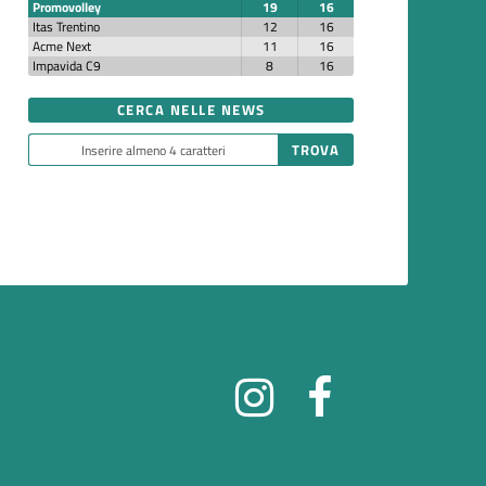
Promovolley
19
16
Itas Trentino
12
16
Acme Next
11
16
Impavida C9
8
16
CERCA NELLE NEWS