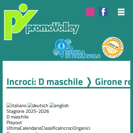
Incroci: D maschile ❭ Girone r
Stagione 2025-2026
D maschile
Playout
Ultima
Calendario
Classifica
Incroci
Organici