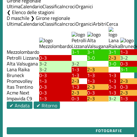
Girone regionale
Ultima
Calendario
Classifica
Incroci
Organici
Elenco delle stagioni
D maschile ❯ Girone regionale
Ultima
Calendario
Classifica
Incroci
Organici
Arbitri
Cerca
Mezzolombardo
3-1
3-1
3-1
1-3
Petrolli Lizzana
0-3
3-0
2-3
3-2
Alta Valsugana
3-2
3-2
3-0
0-3
Lana Raika
3-2
1-3
2-3
3-1
Bruneck
0-3
1-3
1-3
1-3
Promovolley
1-3
2-3
1-3
1-3
2-3
Itas Trentino
0-3
1-3
2-3
0-3
0-3
Acme Next
0-3
2-3
0-3
1-3
2-3
Impavida C9
1-3
0-3
2-3
3-2
1-3
✔ Andata
✔ Ritorno
FOTOGRAFIE