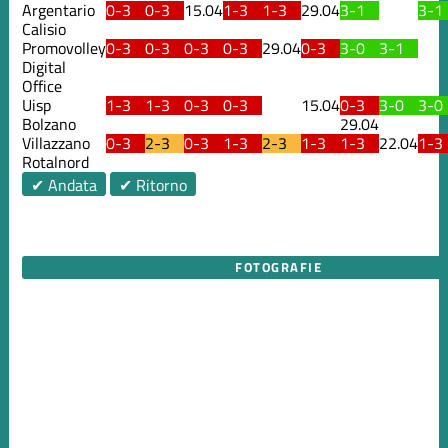
Argentario
0-3
0-3
15.04
1-3
1-3
29.04
3-1
3-1
Calisio
Promovolley
0-3
0-3
0-3
0-3
29.04
0-3
3-0
3-1
Digital
Office
Uisp
1-3
1-3
0-3
0-3
15.04
0-3
3-0
3-0
Bolzano
29.04
Villazzano
0-3
2-3
0-3
1-3
2-3
1-3
1-3
22.04
1-3
Rotalnord
✔ Andata
✔ Ritorno
FOTOGRAFIE