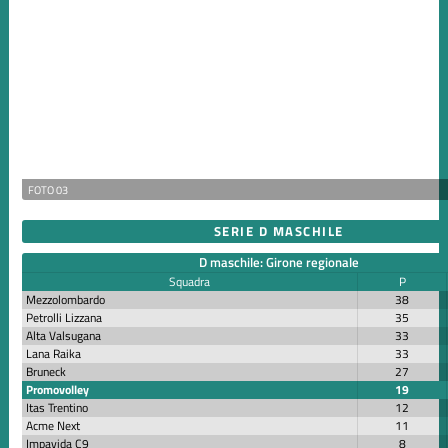
FOTO 03
SERIE D MASCHILE
D maschile: Girone regionale
Squadra
P
Mezzolombardo
38
Petrolli Lizzana
35
Alta Valsugana
33
Lana Raika
33
Bruneck
27
Promovolley
19
Itas Trentino
12
Acme Next
11
Impavida C9
8