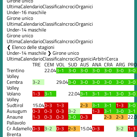
Girone unico
Ultima
Calendario
Classifica
Incroci
Organici
Under-16 maschile
Girone unico
Ultima
Calendario
Classifica
Incroci
Organici
Under-14 maschile
Girone unico
Ultima
Calendario
Classifica
Incroci
Organici
Elenco delle stagioni
Under-14 maschile ❯ Girone unico
Ultima
Calendario
Classifica
Incroci
Organici
Arbitri
Cerca
TRE
CEM
VOL
SUD
AUS
ANA
CRA
ARG
PR
Trentino
22.04
3-1
3-0
3-0
3-0
3-0
3-0
3-0
Volley
Cembra
3-2
29.04
3-0
3-0
3-0
3-0
3-0
3-0
Volley
Volano
1-3
3-1
22.04
3-1
3-1
3-1
3-0
3-0
Volley
Sudtirol
15.04
0-3
1-3
2-3
3-1
3-1
1-3
3-0
Ausugum
0-3
0-3
0-3
3-2
1-3
3-1
3-0
3-1
Anaune
1-3
0-3
0-3
3-0
0-3
2-3
2-3
22.
Pallavolo
Cr Adamello
0-3
3-2
0-3
2-3
15.04
0-3
3-2
1-3
Brenta