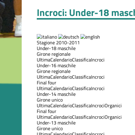
Incroci: Under-18 masc
Stagione 2010-2011
Under-18 maschile
Girone regionale
Ultima
Calendario
Classifica
Incroci
Under-16 maschile
Girone regionale
Ultima
Calendario
Classifica
Incroci
Final four
Ultima
Calendario
Classifica
Incroci
Under-14 maschile
Girone unico
Ultima
Calendario
Classifica
Incroci
Organici
Final four
Ultima
Calendario
Classifica
Incroci
Organici
Under-13 maschile
Girone unico
Ultima
Calendario
Classifica
Incroci