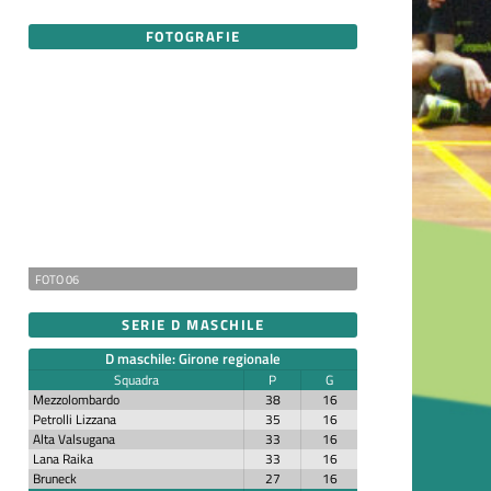
FOTOGRAFIE
FOTO 06
SERIE D MASCHILE
D maschile: Girone regionale
Squadra
P
G
Mezzolombardo
38
16
Petrolli Lizzana
35
16
Alta Valsugana
33
16
Lana Raika
33
16
Bruneck
27
16