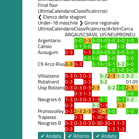
Final four
Ultima
Calendario
Classifica
Incroci
Elenco delle stagioni
Under-18 maschile ❯ Girone regionale
Ultima
Calendario
Classifica
Incroci
Arbitri
Cerca
ARG
AUS
C9A
VIL
UIS
NEU
PRO
NEU
Argentario
3-0
2-3
3-0
3-0
3-0
3-0
3-0
Calisio
3-1
3-0
3-0
3-0
Ausugum
0-3
1-3
3-0
3-0
3-0
3-0
3-0
3-0
3-0
3-0
3-0
C9 Arco Riva
2-3
0-3
3-1
3-1
3-1
3-2
3-0
3-0
3-0
3-0
Villazzano
0-3
0-3
0-3
3-2
2-3
3-2
3-2
Rotalnord
0-3
0-3
3-2
01.05
Uisp Bolzano
0-3
0-3
0-3
2-3
3-2
3-0
2-3
0-3
1-3
3-0
Neugries A
1-3
0-3
0-3
1-3
3-1
3-1
3-2
0-3
3-2
1-3
2-3
Promovolley
0-3
2-3
2-3
0-3
2-3
3-0
3-0
Trapasso
0-3
1-3
0-3
Neugries B
0-3
0-3
0-3
0-3
0-3
0-3
1-3
0-3
1-3
1-3
✔ Andata
✔ Ritorno
✔ Andata