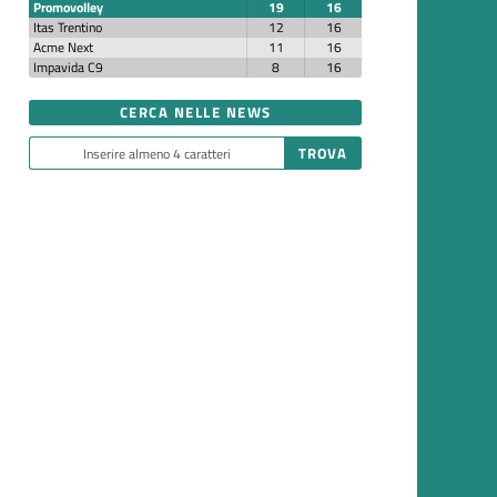
Promovolley
19
16
Itas Trentino
12
16
Acme Next
11
16
Impavida C9
8
16
CERCA NELLE NEWS