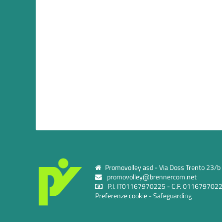
Promovolley asd - Via Doss Trento 23/b c
promovolley@brennercom.net
P.I. IT01167970225 - C.F. 011679702
Preferenze cookie
-
Safeguarding