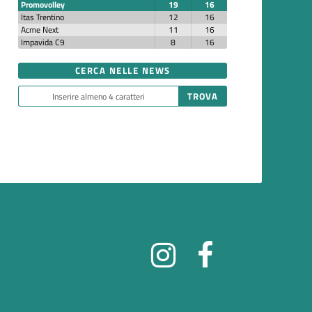
Promovolley
19
16
Itas Trentino
12
16
Acme Next
11
16
Impavida C9
8
16
CERCA NELLE NEWS