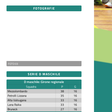
FOTOGRAFIE
FOTO 03
SERIE D MASCHILE
D maschile: Girone regionale
Squadra
P
G
Mezzolombardo
38
16
Petrolli Lizzana
35
16
Alta Valsugana
33
16
Lana Raika
33
16
Bruneck
27
16