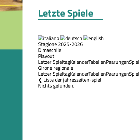
Letzte Spiele
Stagione 2025-2026
D maschile
Playout
Letzer Spieltag
Kalender
Tabellen
Paarungen
Spie
Girone regionale
Letzer Spieltag
Kalender
Tabellen
Paarungen
Spie
Liste der jahreszeiten-spiel
Nichts gefunden.