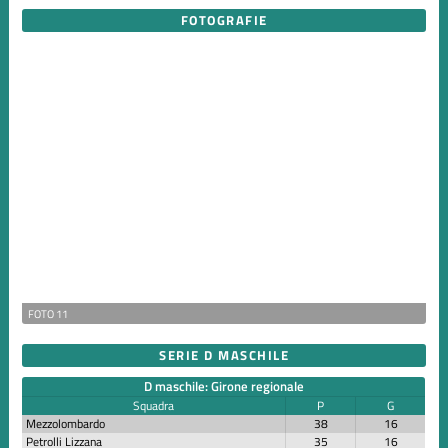
FOTOGRAFIE
FOTO 11
SERIE D MASCHILE
D maschile: Girone regionale
Squadra
P
G
Mezzolombardo
38
16
Petrolli Lizzana
35
16