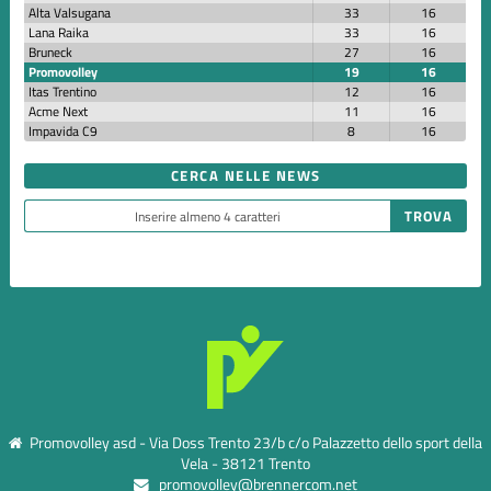
Alta Valsugana
33
16
Lana Raika
33
16
Bruneck
27
16
Promovolley
19
16
Itas Trentino
12
16
Acme Next
11
16
Impavida C9
8
16
CERCA NELLE NEWS
Promovolley asd - Via Doss Trento 23/b c/o Palazzetto dello sport della
Vela - 38121 Trento
promovolley@brennercom.net