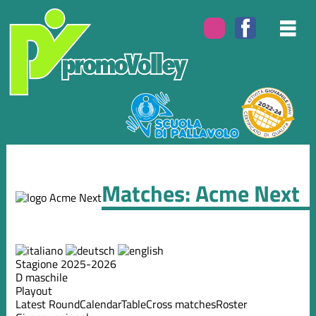
Matches: Acme Next
Stagione 2025-2026
D maschile
Playout
Latest Round
Calendar
Table
Cross matches
Roster