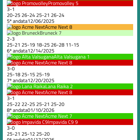
Promovolley
5
3
-
1
20
-
25
26
-
24
25
-
21
26
-
24
5ª andata
12/06/2025
Acme Next
8
Bruneck
7
2
-
3
25
-
21
25
-
19
18
-
25
26
-
28
11
-
15
6ª andata
12/14/2025
Alta Valsugana
1
Acme Next
8
3
-
0
25
-
18
25
-
15
25
-
19
7ª andata
12/20/2025
Lana Raika
2
Acme Next
8
3
-
1
25
-
22
22
-
25
25
-
21
25
-
20
8ª andata
01/10/2026
Acme Next
7
Impavida C9
9
3
-
0
25
-
21
25
-
12
25
-
20
9ª andata
01/17/2026