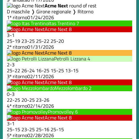
Acme Next
round of rest
D maschile ❭ Girone regionale ❭ Ritorno
1ª ritorno
01/24/2026
Itas Trentino
7
Acme Next
8
3
-
1
25
-
19
23
-
25
25
-
22
25
-
20
2ª ritorno
01/31/2026
Acme Next
8
Petrolli Lizzana
4
2
-
3
25
-
22
26
-
24
16
-
25
15
-
25
13
-
15
3ª ritorno
02/11/2026
Acme Next
8
Mezzolombardo
2
0
-
3
22
-
25
20
-
25
23
-
26
4ª ritorno
02/14/2026
Promovolley
6
Acme Next
8
3
-
1
25
-
15
23
-
25
25
-
16
25
-
15
5ª ritorno
02/28/2026