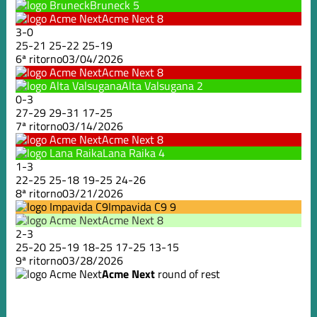
Bruneck
5
Acme Next
8
3
-
0
25
-
21
25
-
22
25
-
19
6ª ritorno
03/04/2026
Acme Next
8
Alta Valsugana
2
0
-
3
27
-
29
29
-
31
17
-
25
7ª ritorno
03/14/2026
Acme Next
8
Lana Raika
4
1
-
3
22
-
25
25
-
18
19
-
25
24
-
26
8ª ritorno
03/21/2026
Impavida C9
9
Acme Next
8
2
-
3
25
-
20
25
-
19
18
-
25
17
-
25
13
-
15
9ª ritorno
03/28/2026
Acme Next
round of rest