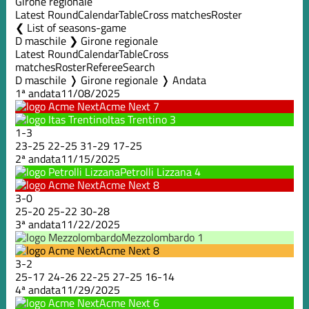
Girone regionale
Latest Round
Calendar
Table
Cross matches
Roster
List of seasons-game
D maschile ❯ Girone regionale
Latest Round
Calendar
Table
Cross
matches
Roster
Referee
Search
D maschile ❭ Girone regionale ❭ Andata
1ª andata
11/08/2025
Acme Next
7
Itas Trentino
3
1
-
3
23
-
25
22
-
25
31
-
29
17
-
25
2ª andata
11/15/2025
Petrolli Lizzana
4
Acme Next
8
3
-
0
25
-
20
25
-
22
30
-
28
3ª andata
11/22/2025
Mezzolombardo
1
Acme Next
8
3
-
2
25
-
17
24
-
26
22
-
25
27
-
25
16
-
14
4ª andata
11/29/2025
Acme Next
6