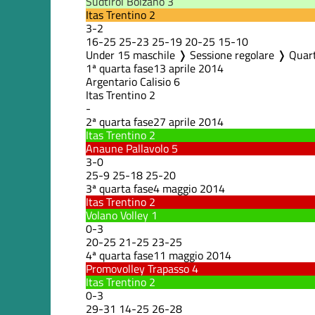
Sudtirol Bolzano
3
Itas Trentino
2
3
-
2
16
-
25
25
-
23
25
-
19
20
-
25
15
-
10
Under 15 maschile ❭ Sessione regolare ❭ Quart
1ª quarta fase
13 aprile 2014
Argentario Calisio
6
Itas Trentino
2
-
2ª quarta fase
27 aprile 2014
Itas Trentino
2
Anaune Pallavolo
5
3
-
0
25
-
9
25
-
18
25
-
20
3ª quarta fase
4 maggio 2014
Itas Trentino
2
Volano Volley
1
0
-
3
20
-
25
21
-
25
23
-
25
4ª quarta fase
11 maggio 2014
Promovolley Trapasso
4
Itas Trentino
2
0
-
3
29
-
31
14
-
25
26
-
28