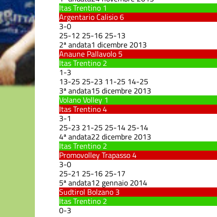
Itas Trentino
1
Argentario Calisio
6
3
-
0
25
-
12
25
-
16
25
-
13
2ª andata
1 dicembre 2013
Anaune Pallavolo
5
Itas Trentino
2
1
-
3
13
-
25
25
-
23
11
-
25
14
-
25
3ª andata
15 dicembre 2013
Volano Volley
1
Itas Trentino
4
3
-
1
25
-
23
21
-
25
25
-
14
25
-
14
4ª andata
22 dicembre 2013
Itas Trentino
2
Promovolley Trapasso
4
3
-
0
25
-
21
25
-
16
25
-
17
5ª andata
12 gennaio 2014
Sudtirol Bolzano
3
Itas Trentino
2
0
-
3