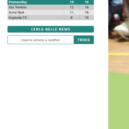
Promovolley
19
16
Itas Trentino
12
16
Acme Next
11
16
Impavida C9
8
16
CERCA NELLE NEWS