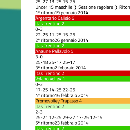
25
-
27
13
-
25
15
-
25
Under 15 maschile ❭ Sessione regolare ❭ Ritor
1ª ritorno
19 gennaio 2014
Argentario Calisio
6
Itas Trentino
2
0
-
3
22
-
25
11
-
25
15
-
25
2ª ritorno
26 gennaio 2014
Itas Trentino
2
Anaune Pallavolo
5
3
-
0
25
-
18
25
-
17
25
-
17
3ª ritorno
2 febbraio 2014
Itas Trentino
2
Volano Volley
1
0
-
3
17
-
25
14
-
25
22
-
25
4ª ritorno
16 febbraio 2014
Promovolley Trapasso
4
Itas Trentino
2
2
-
3
25
-
21
12
-
25
29
-
27
17
-
25
12
-
15
5ª ritorno
23 febbraio 2014
Itas Trentino
2