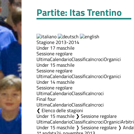
Partite: Itas Trentino
Stagione 2013-2014
Under 17 maschile
Sessione regolare
Ultima
Calendario
Classifica
Incroci
Organici
Under 15 maschile
Sessione regolare
Ultima
Calendario
Classifica
Incroci
Organici
Under 14 maschile
Sessione regolare
Ultima
Calendario
Classifica
Incroci
Final four
Ultima
Calendario
Classifica
Incroci
Elenco delle stagioni
Under 15 maschile ❯ Sessione regolare
Ultima
Calendario
Classifica
Incroci
Organici
Arbitri
Under 15 maschile ❭ Sessione regolare ❭ Anda
1ª andata
24 novembre 2013