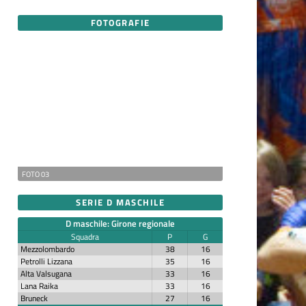
FOTOGRAFIE
FOTO 03
SERIE D MASCHILE
D maschile: Girone regionale
Squadra
P
G
Mezzolombardo
38
16
Petrolli Lizzana
35
16
Alta Valsugana
33
16
Lana Raika
33
16
Bruneck
27
16