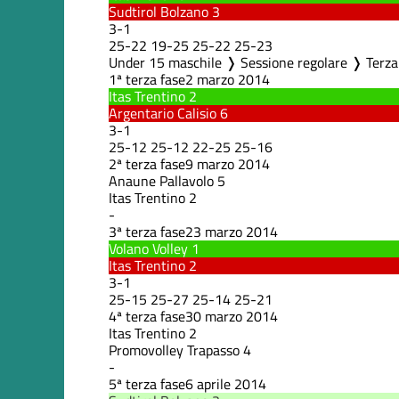
Sudtirol Bolzano
3
3
-
1
25
-
22
19
-
25
25
-
22
25
-
23
Under 15 maschile ❭ Sessione regolare ❭ Terza
1ª terza fase
2 marzo 2014
Itas Trentino
2
Argentario Calisio
6
3
-
1
25
-
12
25
-
12
22
-
25
25
-
16
2ª terza fase
9 marzo 2014
Anaune Pallavolo
5
Itas Trentino
2
-
3ª terza fase
23 marzo 2014
Volano Volley
1
Itas Trentino
2
3
-
1
25
-
15
25
-
27
25
-
14
25
-
21
4ª terza fase
30 marzo 2014
Itas Trentino
2
Promovolley Trapasso
4
-
5ª terza fase
6 aprile 2014