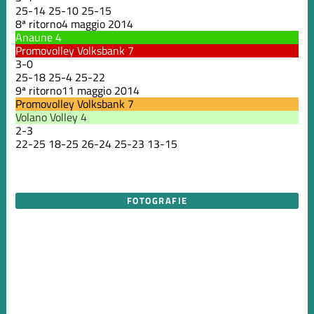
25
-
14
25
-
10
25
-
15
8ª ritorno
4 maggio 2014
Anaune
4
Promovolley Volksbank
7
3
-
0
25
-
18
25
-
4
25
-
22
9ª ritorno
11 maggio 2014
Promovolley Volksbank
7
Volano Volley
4
2
-
3
22
-
25
18
-
25
26
-
24
25
-
23
13
-
15
FOTOGRAFIE