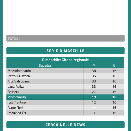
FOTO 01
SERIE D MASCHILE
D maschile: Girone regionale
Squadra
P
G
Mezzolombardo
38
16
Petrolli Lizzana
35
16
Alta Valsugana
33
16
Lana Raika
33
16
Bruneck
27
16
Promovolley
19
16
Itas Trentino
12
16
Acme Next
11
16
Impavida C9
8
16
CERCA NELLE NEWS