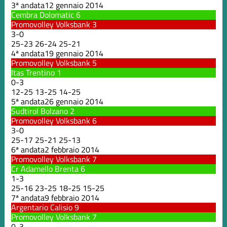
3ª andata
12 gennaio 2014
Cembra Dolomatic
6
Promovolley Volksbank
3
3
-
0
25
-
23
26
-
24
25
-
21
4ª andata
19 gennaio 2014
Promovolley Volksbank
5
Itas Trentino
1
0
-
3
12
-
25
13
-
25
14
-
25
5ª andata
26 gennaio 2014
Sudtirol Bolzano
2
Promovolley Volksbank
6
3
-
0
25
-
17
25
-
21
25
-
13
6ª andata
2 febbraio 2014
Promovolley Volksbank
7
Cr Adamello Brenta
6
1
-
3
25
-
16
23
-
25
18
-
25
15
-
25
7ª andata
9 febbraio 2014
Argentario Calisio
9
Promovolley Volksbank
7
0
-
3