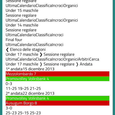
Sessione regolare
Ultima
Calendario
Classifica
Incroci
Organici
Under 15 maschile
Sessione regolare
Ultima
Calendario
Classifica
Incroci
Organici
Under 14 maschile
Sessione regolare
Ultima
Calendario
Classifica
Incroci
Final four
Ultima
Calendario
Classifica
Incroci
Elenco delle stagioni
Under 17 maschile ❯ Sessione regolare
Ultima
Calendario
Classifica
Incroci
Organici
Arbitri
Cerca
Under 17 maschile ❭ Sessione regolare ❭ Andata
1ª andata
15 dicembre 2013
Mezzolombardo
7
Promovolley Volksbank
4
0
-
3
11
-
25
19
-
25
21
-
25
2ª andata
22 dicembre 2013
Promovolley Volksbank
4
Ausugum Borgo
8
3
-
0
25
-
23
25
-
15
25
-
23