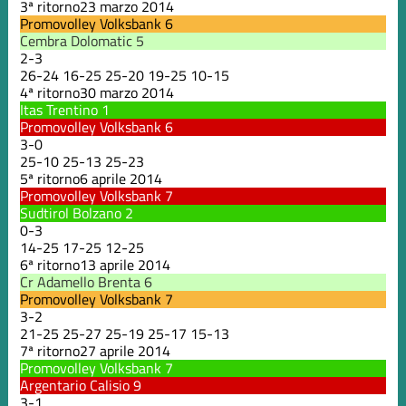
3ª ritorno
23 marzo 2014
Promovolley Volksbank
6
Cembra Dolomatic
5
2
-
3
26
-
24
16
-
25
25
-
20
19
-
25
10
-
15
4ª ritorno
30 marzo 2014
Itas Trentino
1
Promovolley Volksbank
6
3
-
0
25
-
10
25
-
13
25
-
23
5ª ritorno
6 aprile 2014
Promovolley Volksbank
7
Sudtirol Bolzano
2
0
-
3
14
-
25
17
-
25
12
-
25
6ª ritorno
13 aprile 2014
Cr Adamello Brenta
6
Promovolley Volksbank
7
3
-
2
21
-
25
25
-
27
25
-
19
25
-
17
15
-
13
7ª ritorno
27 aprile 2014
Promovolley Volksbank
7
Argentario Calisio
9
3
-
1