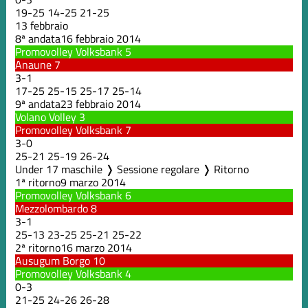
19
-
25
14
-
25
21
-
25
13 febbraio
8ª andata
16 febbraio 2014
Promovolley Volksbank
5
Anaune
7
3
-
1
17
-
25
25
-
15
25
-
17
25
-
14
9ª andata
23 febbraio 2014
Volano Volley
3
Promovolley Volksbank
7
3
-
0
25
-
21
25
-
19
26
-
24
Under 17 maschile ❭ Sessione regolare ❭ Ritorno
1ª ritorno
9 marzo 2014
Promovolley Volksbank
6
Mezzolombardo
8
3
-
1
25
-
13
23
-
25
25
-
21
25
-
22
2ª ritorno
16 marzo 2014
Ausugum Borgo
10
Promovolley Volksbank
4
0
-
3
21
-
25
24
-
26
26
-
28