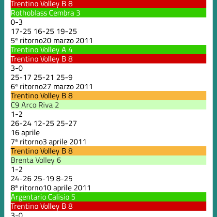
Trentino Volley B
8
Rothoblass Cembra
3
0
-
3
17
-
25
16
-
25
19
-
25
5ª ritorno
20 marzo 2011
Trentino Volley A
4
Trentino Volley B
8
3
-
0
25
-
17
25
-
21
25
-
9
6ª ritorno
27 marzo 2011
Trentino Volley B
8
C9 Arco Riva
2
1
-
2
26
-
24
12
-
25
25
-
27
16 aprile
7ª ritorno
3 aprile 2011
Trentino Volley B
8
Brenta Volley
6
1
-
2
24
-
26
25
-
19
8
-
25
8ª ritorno
10 aprile 2011
Argentario Calisio
5
Trentino Volley B
8
3
-
0