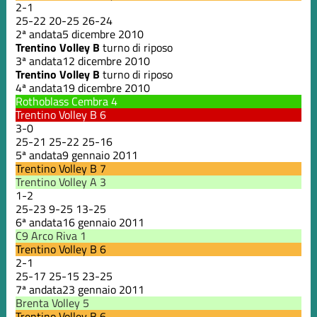
2
-
1
25
-
22
20
-
25
26
-
24
2ª andata
5 dicembre 2010
Trentino Volley B
turno di riposo
3ª andata
12 dicembre 2010
Trentino Volley B
turno di riposo
4ª andata
19 dicembre 2010
Rothoblass Cembra
4
Trentino Volley B
6
3
-
0
25
-
21
25
-
22
25
-
16
5ª andata
9 gennaio 2011
Trentino Volley B
7
Trentino Volley A
3
1
-
2
25
-
23
9
-
25
13
-
25
6ª andata
16 gennaio 2011
C9 Arco Riva
1
Trentino Volley B
6
2
-
1
25
-
17
25
-
15
23
-
25
7ª andata
23 gennaio 2011
Brenta Volley
5
Trentino Volley B
6