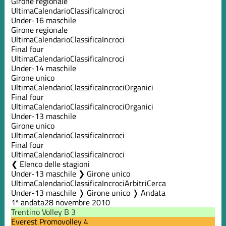
Girone regionale
Ultima
Calendario
Classifica
Incroci
Under-16 maschile
Girone regionale
Ultima
Calendario
Classifica
Incroci
Final four
Ultima
Calendario
Classifica
Incroci
Under-14 maschile
Girone unico
Ultima
Calendario
Classifica
Incroci
Organici
Final four
Ultima
Calendario
Classifica
Incroci
Organici
Under-13 maschile
Girone unico
Ultima
Calendario
Classifica
Incroci
Final four
Ultima
Calendario
Classifica
Incroci
Elenco delle stagioni
Under-13 maschile ❯ Girone unico
Ultima
Calendario
Classifica
Incroci
Arbitri
Cerca
Under-13 maschile ❭ Girone unico ❭ Andata
1ª andata
28 novembre 2010
Trentino Volley B
3
Everest Promovolley
4