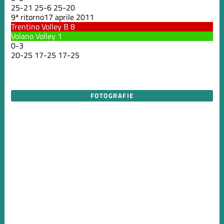
25
-
21
25
-
6
25
-
20
9ª ritorno
17 aprile 2011
Trentino Volley B
8
Volano Volley
1
0
-
3
20
-
25
17
-
25
17
-
25
FOTOGRAFIE