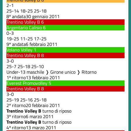
2
-
1
25
-
14
18
-
25
25
-
18
8ª andata
30 gennaio 2011
Trentino Volley B
6
Argentario Calisio
6
0
-
3
19
-
25
11
-
25
17
-
25
9ª andata
6 febbraio 2011
Volano Volley
1
Trentino Volley B
8
3
-
0
25
-
7
25
-
18
25
-
10
Under-13 maschile ❭ Girone unico ❭ Ritorno
1ª ritorno
13 febbraio 2011
Everest Promovolley
5
Trentino Volley B
8
3
-
0
25
-
19
25
-
16
25
-
18
2ª ritorno
20 febbraio 2011
Trentino Volley B
turno di riposo
3ª ritorno
6 marzo 2011
Trentino Volley B
turno di riposo
4ª ritorno
13 marzo 2011