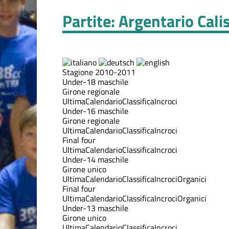
Partite: Argentario Cali
Stagione 2010-2011
Under-18 maschile
Girone regionale
Ultima
Calendario
Classifica
Incroci
Under-16 maschile
Girone regionale
Ultima
Calendario
Classifica
Incroci
Final four
Ultima
Calendario
Classifica
Incroci
Under-14 maschile
Girone unico
Ultima
Calendario
Classifica
Incroci
Organici
Final four
Ultima
Calendario
Classifica
Incroci
Organici
Under-13 maschile
Girone unico
Ultima
Calendario
Classifica
Incroci