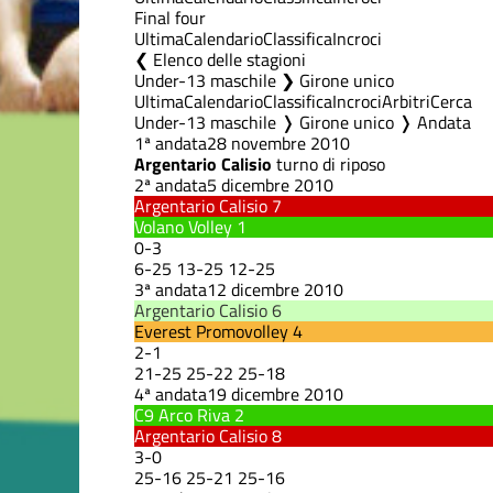
Final four
Ultima
Calendario
Classifica
Incroci
Elenco delle stagioni
Under-13 maschile ❯ Girone unico
Ultima
Calendario
Classifica
Incroci
Arbitri
Cerca
Under-13 maschile ❭ Girone unico ❭ Andata
1ª andata
28 novembre 2010
Argentario Calisio
turno di riposo
2ª andata
5 dicembre 2010
Argentario Calisio
7
Volano Volley
1
0
-
3
6
-
25
13
-
25
12
-
25
3ª andata
12 dicembre 2010
Argentario Calisio
6
Everest Promovolley
4
2
-
1
21
-
25
25
-
22
25
-
18
4ª andata
19 dicembre 2010
C9 Arco Riva
2
Argentario Calisio
8
3
-
0
25
-
16
25
-
21
25
-
16