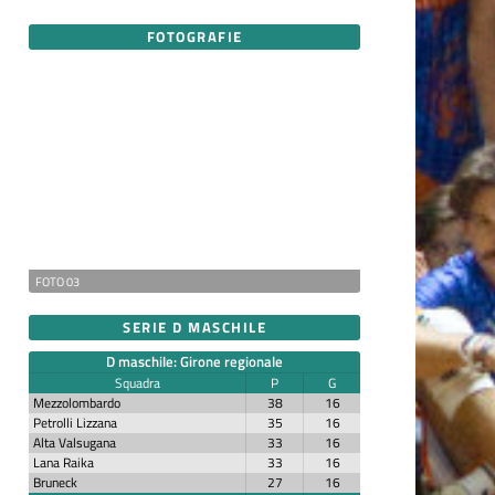
FOTOGRAFIE
FOTO 03
SERIE D MASCHILE
D maschile: Girone regionale
Squadra
P
G
Mezzolombardo
38
16
Petrolli Lizzana
35
16
Alta Valsugana
33
16
Lana Raika
33
16
Bruneck
27
16