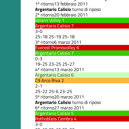
1ª ritorno
13 febbraio 2011
Argentario Calisio
turno di riposo
2ª ritorno
20 febbraio 2011
Volano Volley
1
Argentario Calisio
7
3
-
0
25
-
18
25
-
19
25
-
18
3ª ritorno
6 marzo 2011
Everest Promovolley
6
Argentario Calisio
7
0
-
3
19
-
25
23
-
25
25
-
27
4ª ritorno
13 marzo 2011
Argentario Calisio
6
C9 Arco Riva
2
2
-
1
25
-
22
25
-
6
23
-
25
5ª ritorno
20 marzo 2011
Argentario Calisio
turno di riposo
6ª ritorno
27 marzo 2011
Argentario Calisio
5
Rothoblass Cembra
4
3
-
0