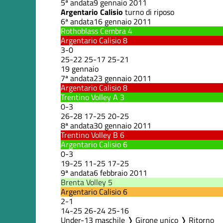
5ª andata
9 gennaio 2011
Argentario Calisio
turno di riposo
6ª andata
16 gennaio 2011
Rothoblass Cembra
4
Argentario Calisio
8
3
-
0
25
-
22
25
-
17
25
-
21
19 gennaio
7ª andata
23 gennaio 2011
Argentario Calisio
8
Trentino Volley A
3
0
-
3
26
-
28
17
-
25
20
-
25
8ª andata
30 gennaio 2011
Trentino Volley B
6
Argentario Calisio
6
0
-
3
19
-
25
11
-
25
17
-
25
9ª andata
6 febbraio 2011
Brenta Volley
5
Argentario Calisio
6
2
-
1
14
-
25
26
-
24
25
-
16
Under-13 maschile ❭ Girone unico ❭ Ritorno