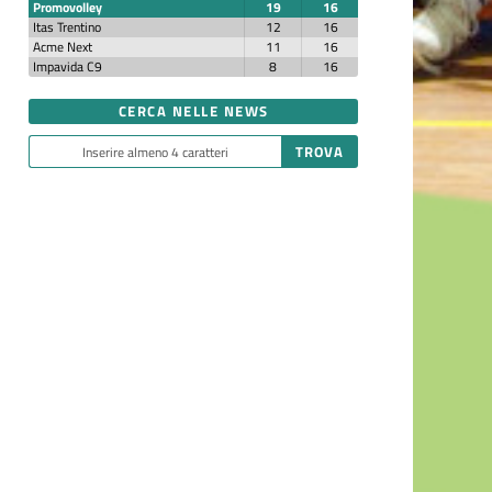
Promovolley
19
16
Itas Trentino
12
16
Acme Next
11
16
Impavida C9
8
16
CERCA NELLE NEWS