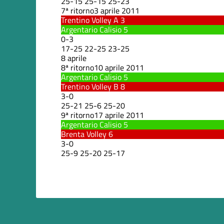
25
-
15
25
-
15
25
-
23
7ª ritorno
3 aprile 2011
Trentino Volley A
3
Argentario Calisio
5
0
-
3
17
-
25
22
-
25
23
-
25
8 aprile
8ª ritorno
10 aprile 2011
Argentario Calisio
5
Trentino Volley B
8
3
-
0
25
-
21
25
-
6
25
-
20
9ª ritorno
17 aprile 2011
Argentario Calisio
5
Brenta Volley
6
3
-
0
25
-
9
25
-
20
25
-
17