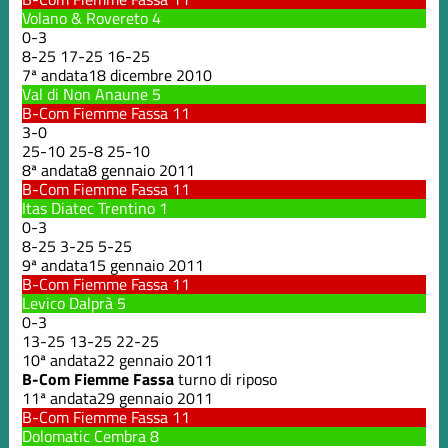
Volano & Rovereto
4
0
-
3
8
-
25
17
-
25
16
-
25
7ª andata
18 dicembre 2010
Val di Non Anaune
5
B-Com Fiemme Fassa
11
3
-
0
25
-
10
25
-
8
25
-
10
8ª andata
8 gennaio 2011
B-Com Fiemme Fassa
11
Itas Diatec Trentino
1
0
-
3
8
-
25
3
-
25
5
-
25
9ª andata
15 gennaio 2011
B-Com Fiemme Fassa
11
Levico Dalprà
5
0
-
3
13
-
25
13
-
25
22
-
25
10ª andata
22 gennaio 2011
B-Com Fiemme Fassa
turno di riposo
11ª andata
29 gennaio 2011
B-Com Fiemme Fassa
11
Dolomatic Cembra
8