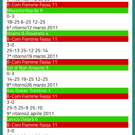
B-Com Fiemme Fassa
11
Mezzolombardo
9
0
-
3
18
-
25
6
-
25
12
-
25
6ª ritorno
12 marzo 2011
Volano & Rovereto
4
B-Com Fiemme Fassa
11
3
-
0
25
-
13
25
-
12
25
-
14
7ª ritorno
19 marzo 2011
B-Com Fiemme Fassa
11
Val di Non Anaune
5
0
-
3
14
-
25
19
-
25
12
-
25
8ª ritorno
26 marzo 2011
Itas Diatec Trentino
1
B-Com Fiemme Fassa
11
3
-
0
25
-
5
25
-
9
25
-
10
9ª ritorno
2 aprile 2011
Levico Dalprà
6
B-Com Fiemme Fassa
11
3
-
0