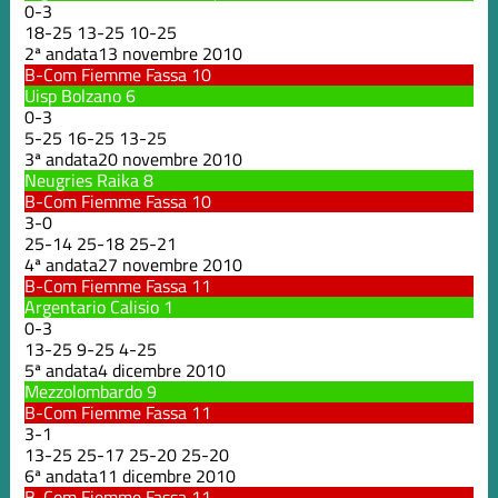
0
-
3
18
-
25
13
-
25
10
-
25
2ª andata
13 novembre 2010
B-Com Fiemme Fassa
10
Uisp Bolzano
6
0
-
3
5
-
25
16
-
25
13
-
25
3ª andata
20 novembre 2010
Neugries Raika
8
B-Com Fiemme Fassa
10
3
-
0
25
-
14
25
-
18
25
-
21
4ª andata
27 novembre 2010
B-Com Fiemme Fassa
11
Argentario Calisio
1
0
-
3
13
-
25
9
-
25
4
-
25
5ª andata
4 dicembre 2010
Mezzolombardo
9
B-Com Fiemme Fassa
11
3
-
1
13
-
25
25
-
17
25
-
20
25
-
20
6ª andata
11 dicembre 2010
B-Com Fiemme Fassa
11