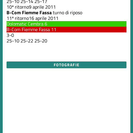
25
-
10
25
-
14
25
-
17
10ª ritorno
9 aprile 2011
B-Com Fiemme Fassa
turno di riposo
11ª ritorno
16 aprile 2011
Dolomatic Cembra
6
B-Com Fiemme Fassa
11
3
-
0
25
-
10
25
-
22
25
-
20
FOTOGRAFIE