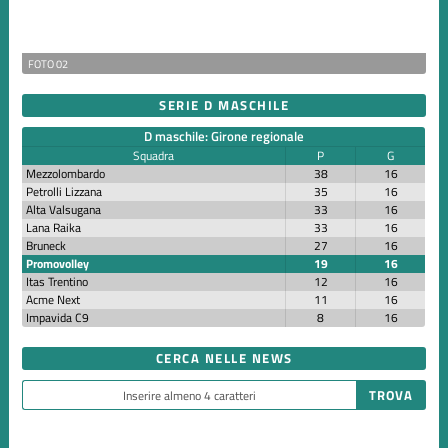
FOTO 02
SERIE D MASCHILE
D maschile: Girone regionale
Squadra
P
G
Mezzolombardo
38
16
Petrolli Lizzana
35
16
Alta Valsugana
33
16
Lana Raika
33
16
Bruneck
27
16
Promovolley
19
16
Itas Trentino
12
16
Acme Next
11
16
Impavida C9
8
16
CERCA NELLE NEWS