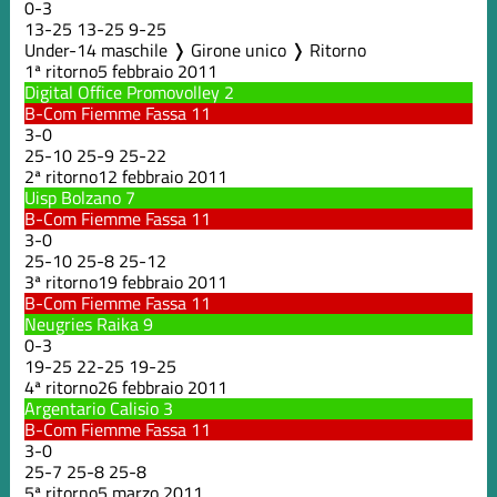
0
-
3
13
-
25
13
-
25
9
-
25
Under-14 maschile ❭ Girone unico ❭ Ritorno
1ª ritorno
5 febbraio 2011
Digital Office Promovolley
2
B-Com Fiemme Fassa
11
3
-
0
25
-
10
25
-
9
25
-
22
2ª ritorno
12 febbraio 2011
Uisp Bolzano
7
B-Com Fiemme Fassa
11
3
-
0
25
-
10
25
-
8
25
-
12
3ª ritorno
19 febbraio 2011
B-Com Fiemme Fassa
11
Neugries Raika
9
0
-
3
19
-
25
22
-
25
19
-
25
4ª ritorno
26 febbraio 2011
Argentario Calisio
3
B-Com Fiemme Fassa
11
3
-
0
25
-
7
25
-
8
25
-
8
5ª ritorno
5 marzo 2011