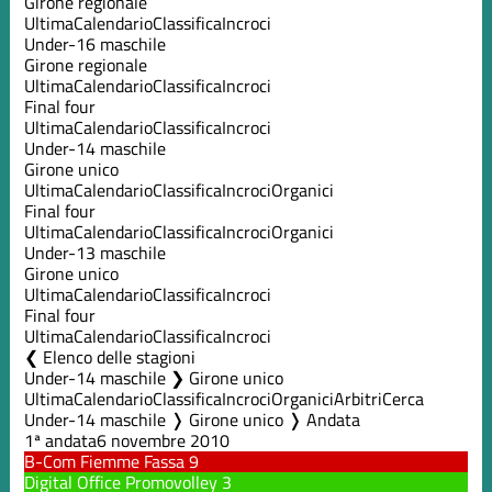
Girone regionale
Ultima
Calendario
Classifica
Incroci
Under-16 maschile
Girone regionale
Ultima
Calendario
Classifica
Incroci
Final four
Ultima
Calendario
Classifica
Incroci
Under-14 maschile
Girone unico
Ultima
Calendario
Classifica
Incroci
Organici
Final four
Ultima
Calendario
Classifica
Incroci
Organici
Under-13 maschile
Girone unico
Ultima
Calendario
Classifica
Incroci
Final four
Ultima
Calendario
Classifica
Incroci
Elenco delle stagioni
Under-14 maschile ❯ Girone unico
Ultima
Calendario
Classifica
Incroci
Organici
Arbitri
Cerca
Under-14 maschile ❭ Girone unico ❭ Andata
1ª andata
6 novembre 2010
B-Com Fiemme Fassa
9
Digital Office Promovolley
3