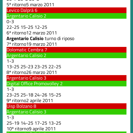
5ª ritorno
5 marzo 2011
Levico Dalprà
6
Argentario Calisio
2
0
-
3
22
-
25
15
-
25
12
-
25
6ª ritorno
12 marzo 2011
Argentario Calisio
turno di riposo
7ª ritorno
19 marzo 2011
Dolomatic Cembra
7
Argentario Calisio
2
1
-
3
13
-
25
25
-
23
23
-
25
22
-
25
8ª ritorno
26 marzo 2011
Argentario Calisio
3
Digital Office Promovolley
2
1
-
3
23
-
25
25
-
18
24
-
26
15
-
25
9ª ritorno
2 aprile 2011
Uisp Bolzano
8
Argentario Calisio
3
1
-
3
25
-
19
14
-
25
17
-
25
13
-
25
10ª ritorno
9 aprile 2011