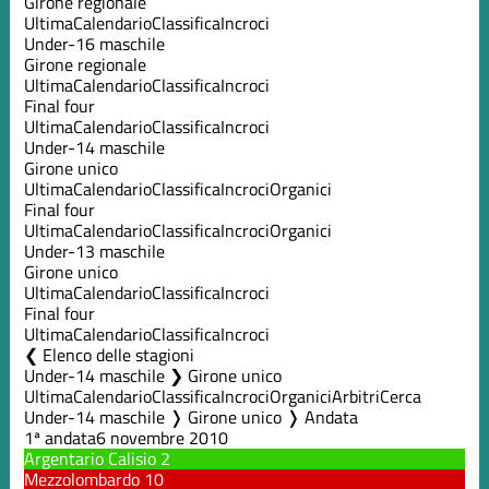
Girone regionale
Ultima
Calendario
Classifica
Incroci
Under-16 maschile
Girone regionale
Ultima
Calendario
Classifica
Incroci
Final four
Ultima
Calendario
Classifica
Incroci
Under-14 maschile
Girone unico
Ultima
Calendario
Classifica
Incroci
Organici
Final four
Ultima
Calendario
Classifica
Incroci
Organici
Under-13 maschile
Girone unico
Ultima
Calendario
Classifica
Incroci
Final four
Ultima
Calendario
Classifica
Incroci
Elenco delle stagioni
Under-14 maschile ❯ Girone unico
Ultima
Calendario
Classifica
Incroci
Organici
Arbitri
Cerca
Under-14 maschile ❭ Girone unico ❭ Andata
1ª andata
6 novembre 2010
Argentario Calisio
2
Mezzolombardo
10