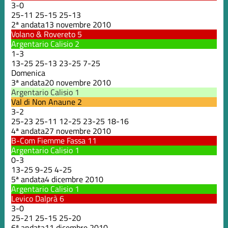
3
-
0
25
-
11
25
-
15
25
-
13
2ª andata
13 novembre 2010
Volano & Rovereto
5
Argentario Calisio
2
1
-
3
13
-
25
25
-
13
23
-
25
7
-
25
Domenica
3ª andata
20 novembre 2010
Argentario Calisio
1
Val di Non Anaune
2
3
-
2
25
-
23
25
-
11
12
-
25
23
-
25
18
-
16
4ª andata
27 novembre 2010
B-Com Fiemme Fassa
11
Argentario Calisio
1
0
-
3
13
-
25
9
-
25
4
-
25
5ª andata
4 dicembre 2010
Argentario Calisio
1
Levico Dalprà
6
3
-
0
25
-
21
25
-
15
25
-
20
6ª andata
11 dicembre 2010