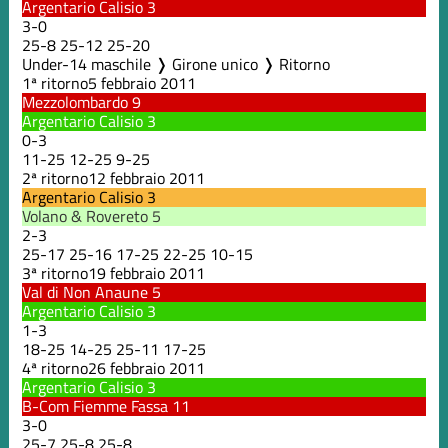
Argentario Calisio
3
3
-
0
25
-
8
25
-
12
25
-
20
Under-14 maschile ❭ Girone unico ❭ Ritorno
1ª ritorno
5 febbraio 2011
Mezzolombardo
9
Argentario Calisio
3
0
-
3
11
-
25
12
-
25
9
-
25
2ª ritorno
12 febbraio 2011
Argentario Calisio
3
Volano & Rovereto
5
2
-
3
25
-
17
25
-
16
17
-
25
22
-
25
10
-
15
3ª ritorno
19 febbraio 2011
Val di Non Anaune
5
Argentario Calisio
3
1
-
3
18
-
25
14
-
25
25
-
11
17
-
25
4ª ritorno
26 febbraio 2011
Argentario Calisio
3
B-Com Fiemme Fassa
11
3
-
0
25
-
7
25
-
8
25
-
8