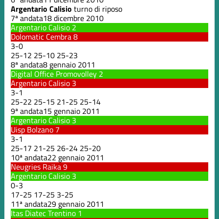
Argentario Calisio
turno di riposo
7ª andata
18 dicembre 2010
Argentario Calisio
2
Dolomatic Cembra
8
3
-
0
25
-
12
25
-
10
25
-
23
8ª andata
8 gennaio 2011
Digital Office Promovolley
2
Argentario Calisio
3
3
-
1
25
-
22
25
-
15
21
-
25
25
-
14
9ª andata
15 gennaio 2011
Argentario Calisio
3
Uisp Bolzano
7
3
-
1
25
-
17
21
-
25
26
-
24
25
-
20
10ª andata
22 gennaio 2011
Neugries Raika
9
Argentario Calisio
3
0
-
3
17
-
25
17
-
25
3
-
25
11ª andata
29 gennaio 2011
Itas Diatec Trentino
1