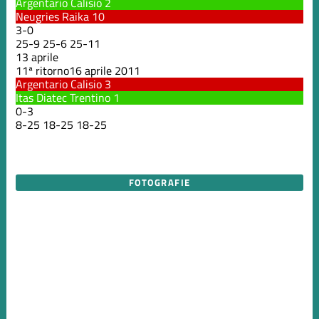
Argentario Calisio
2
Neugries Raika
10
3
-
0
25
-
9
25
-
6
25
-
11
13 aprile
11ª ritorno
16 aprile 2011
Argentario Calisio
3
Itas Diatec Trentino
1
0
-
3
8
-
25
18
-
25
18
-
25
FOTOGRAFIE