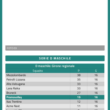
FOTO 03
SERIE D MASCHILE
D maschile: Girone regionale
Squadra
P
G
Mezzolombardo
38
16
Petrolli Lizzana
35
16
Alta Valsugana
33
16
Lana Raika
33
16
Bruneck
27
16
Promovolley
19
16
Itas Trentino
12
16
Acme Next
11
16