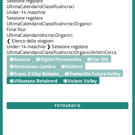
Sessione regolare
Ultima
Calendario
Classifica
Incroci
Under-14 maschile
Sessione regolare
Ultima
Calendario
Classifica
Incroci
Organici
Final four
Ultima
Calendario
Incroci
Organici
Elenco delle stagioni
Under-14 maschile ❯ Sessione regolare
Ultima
Calendario
Classifica
Incroci
Organici
Arbitri
Cerca
Anaune
Digital Promovolley
Itas Btb
Rothoblass Cembra
Südtirol
Super X Uisp Bolzano
Tramontin Futura Volley
Villazzano Rotalnord
Volano Volley
FOTOGRAFIE