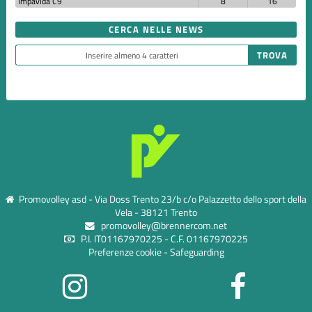
Impavida C9
8
16
CERCA NELLE NEWS
Promovolley asd - Via Doss Trento 23/b c/o Palazzetto dello sport della
Vela - 38121 Trento
promovolley@brennercom.net
P.I. IT01167970225 - C.F. 01167970225
Preferenze cookie
-
Safeguarding