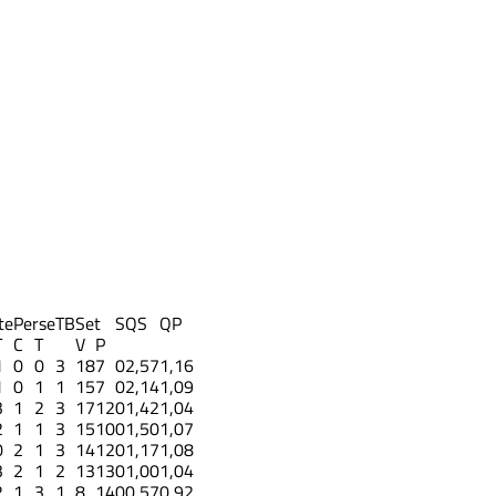
te
Perse
TB
Set
S
QS
QP
T
C
T
V
P
1
0
0
3
18
7
0
2,57
1,16
1
0
1
1
15
7
0
2,14
1,09
3
1
2
3
17
12
0
1,42
1,04
2
1
1
3
15
10
0
1,50
1,07
0
2
1
3
14
12
0
1,17
1,08
3
2
1
2
13
13
0
1,00
1,04
2
1
3
1
8
14
0
0,57
0,92