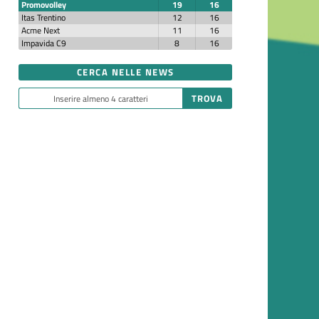
Promovolley
19
16
Itas Trentino
12
16
Acme Next
11
16
Impavida C9
8
16
CERCA NELLE NEWS