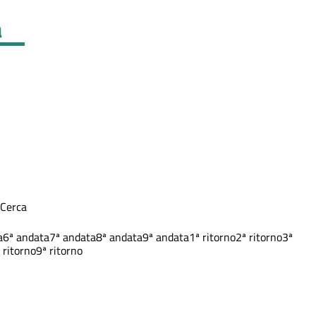
a
Cerca
a
6ª andata
7ª andata
8ª andata
9ª andata
1ª ritorno
2ª ritorno
3ª
 ritorno
9ª ritorno