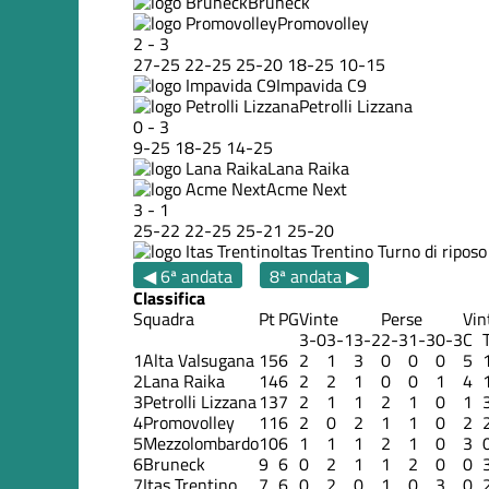
Bruneck
Promovolley
2
-
3
27
-
25
22
-
25
25
-
20
18
-
25
10
-
15
Impavida C9
Petrolli Lizzana
0
-
3
9
-
25
18
-
25
14
-
25
Lana Raika
Acme Next
3
-
1
25
-
22
22
-
25
25
-
21
25
-
20
Itas Trentino
Turno di riposo
◀ 6ª andata
8ª andata ▶
Classifica
Squadra
Pt
PG
Vinte
Perse
Vin
3-0
3-1
3-2
2-3
1-3
0-3
C
1
Alta Valsugana
15
6
2
1
3
0
0
0
5
2
Lana Raika
14
6
2
2
1
0
0
1
4
3
Petrolli Lizzana
13
7
2
1
1
2
1
0
1
4
Promovolley
11
6
2
0
2
1
1
0
2
5
Mezzolombardo
10
6
1
1
1
2
1
0
3
6
Bruneck
9
6
0
2
1
1
2
0
0
7
Itas Trentino
7
6
0
2
0
1
0
3
0