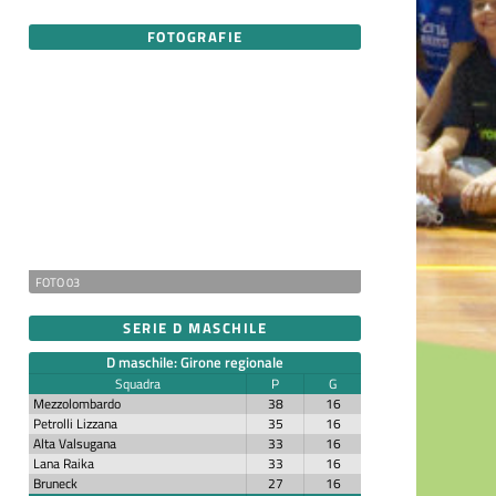
FOTOGRAFIE
FOTO 03
SERIE D MASCHILE
D maschile: Girone regionale
Squadra
P
G
Mezzolombardo
38
16
Petrolli Lizzana
35
16
Alta Valsugana
33
16
Lana Raika
33
16
Bruneck
27
16