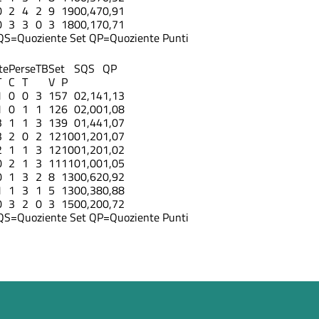
0
2
4
2
9
19
0
0,47
0,91
0
3
3
0
3
18
0
0,17
0,71
QS=Quoziente Set
QP=Quoziente Punti
te
Perse
TB
Set
S
QS
QP
T
C
T
V
P
1
0
0
3
15
7
0
2,14
1,13
1
0
1
1
12
6
0
2,00
1,08
3
1
1
3
13
9
0
1,44
1,07
3
2
0
2
12
10
0
1,20
1,07
2
1
1
3
12
10
0
1,20
1,02
0
2
1
3
11
11
0
1,00
1,05
0
1
3
2
8
13
0
0,62
0,92
1
1
3
1
5
13
0
0,38
0,88
0
3
2
0
3
15
0
0,20
0,72
QS=Quoziente Set
QP=Quoziente Punti