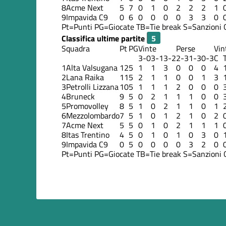
8
Acme Next
5
7
0
1
0
2
2
2
1
9
Impavida C9
0
6
0
0
0
0
3
3
0
Pt=Punti
PG=Giocate
TB=Tie break
S=Sanzioni
Classifica ultime partite
Squadra
Pt
PG
Vinte
Perse
Vin
3-0
3-1
3-2
2-3
1-3
0-3
C
1
Alta Valsugana
12
5
1
1
3
0
0
0
4
2
Lana Raika
11
5
2
1
1
0
0
1
3
3
Petrolli Lizzana
10
5
1
1
1
2
0
0
0
4
Bruneck
9
5
0
2
1
1
1
0
0
5
Promovolley
8
5
1
0
2
1
1
0
1
6
Mezzolombardo
7
5
1
0
1
2
1
0
2
7
Acme Next
5
5
0
1
0
2
1
1
1
8
Itas Trentino
4
5
0
1
0
1
0
3
0
9
Impavida C9
0
5
0
0
0
0
3
2
0
Pt=Punti
PG=Giocate
TB=Tie break
S=Sanzioni