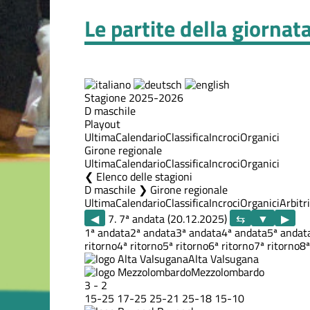
Le partite della giornat
Stagione 2025-2026
D maschile
Playout
Ultima
Calendario
Classifica
Incroci
Organici
Girone regionale
Ultima
Calendario
Classifica
Incroci
Organici
Elenco delle stagioni
D maschile ❯ Girone regionale
Ultima
Calendario
Classifica
Incroci
Organici
Arbitri
◀
7. 7ª andata (20.12.2025)
▶
1ª andata
2ª andata
3ª andata
4ª andata
5ª andat
ritorno
4ª ritorno
5ª ritorno
6ª ritorno
7ª ritorno
8ª
Alta Valsugana
Mezzolombardo
3
-
2
15
-
25
17
-
25
25
-
21
25
-
18
15
-
10