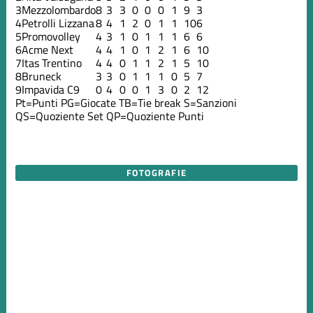
3
Mezzolombardo
8
3
3
0
0
0
1
9
3
4
Petrolli Lizzana
8
4
1
2
0
1
1
10
6
5
Promovolley
4
3
1
0
1
1
1
6
6
6
Acme Next
4
4
1
0
1
2
1
6
10
7
Itas Trentino
4
4
0
1
1
2
1
5
10
8
Bruneck
3
3
0
1
1
1
0
5
7
9
Impavida C9
0
4
0
0
1
3
0
2
12
Pt=Punti
PG=Giocate
TB=Tie break
S=Sanzioni
QS=Quoziente Set
QP=Quoziente Punti
FOTOGRAFIE