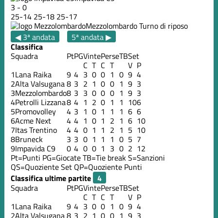
3
-
0
25
-
14
25
-
18
25
-
17
Mezzolombardo
Turno di riposo
◀ 3ª andata
5ª andata ▶
Classifica
Squadra
Pt
PG
Vinte
Perse
TB
Set
C
T
C
T
V
P
1
Lana Raika
9
4
3
0
0
1
0
9
4
2
Alta Valsugana
8
3
2
1
0
0
1
9
3
3
Mezzolombardo
8
3
3
0
0
0
1
9
3
4
Petrolli Lizzana
8
4
1
2
0
1
1
10
6
5
Promovolley
4
3
1
0
1
1
1
6
6
6
Acme Next
4
4
1
0
1
2
1
6
10
7
Itas Trentino
4
4
0
1
1
2
1
5
10
8
Bruneck
3
3
0
1
1
1
0
5
7
9
Impavida C9
0
4
0
0
1
3
0
2
12
Pt=Punti
PG=Giocate
TB=Tie break
S=Sanzioni
QS=Quoziente Set
QP=Quoziente Punti
Classifica ultime partite
Squadra
Pt
PG
Vinte
Perse
TB
Set
C
T
C
T
V
P
1
Lana Raika
9
4
3
0
0
1
0
9
4
2
Alta Valsugana
8
3
2
1
0
0
1
9
3