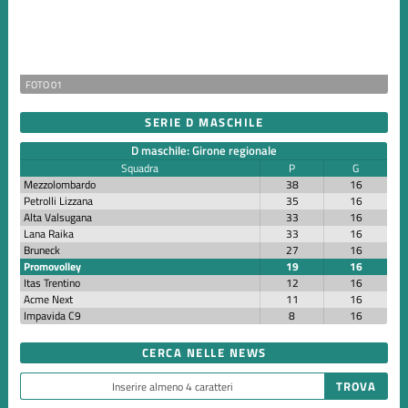
FOTO 01
SERIE D MASCHILE
D maschile: Girone regionale
Squadra
P
G
Mezzolombardo
38
16
Petrolli Lizzana
35
16
Alta Valsugana
33
16
Lana Raika
33
16
Bruneck
27
16
Promovolley
19
16
Itas Trentino
12
16
Acme Next
11
16
Impavida C9
8
16
CERCA NELLE NEWS