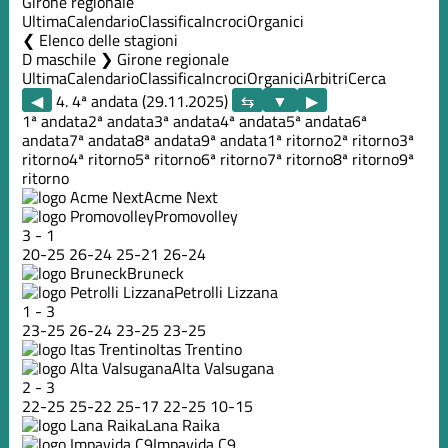
Girone regionale
Ultima
Calendario
Classifica
Incroci
Organici
Elenco delle stagioni
D maschile ❯ Girone regionale
Ultima
Calendario
Classifica
Incroci
Organici
Arbitri
Cerca
◀
4. 4ª andata (29.11.2025)
▶
1ª andata
2ª andata
3ª andata
4ª andata
5ª andata
6ª
andata
7ª andata
8ª andata
9ª andata
1ª ritorno
2ª ritorno
3ª
ritorno
4ª ritorno
5ª ritorno
6ª ritorno
7ª ritorno
8ª ritorno
9ª
ritorno
Acme Next
Promovolley
3
-
1
20
-
25
26
-
24
25
-
21
26
-
24
Bruneck
Petrolli Lizzana
1
-
3
23
-
25
26
-
24
23
-
25
23
-
25
Itas Trentino
Alta Valsugana
2
-
3
22
-
25
25
-
22
25
-
17
22
-
25
10
-
15
Lana Raika
Impavida C9