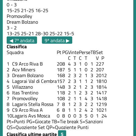
0
-
3
15
-
25
21
-
25
16
-
25
Promovolley
Dream Bolzano
3
-
2
13
-
25
25
-
21
28
-
30
25
-
22
15
-
5
◀ 7ª andata
9ª andata ▶
Classifica
Squadra
Pt
PG
Vinte
Perse
TB
Set
C
T
C
T
V
P
1
C9 Arco Riva B
20
8
4
3
1
0
1
22
7
2
Acv Miners
18
7
5
1
1
0
2
20
7
3
Dream Bolzano
16
8
2
3
2
1
3
20
12
4
Lagorai Val di Cembra
15
7
2
3
1
1
2
18
10
5
Villazzano
14
8
3
2
1
2
3
18
14
6
Itas Trentino
11
8
2
1
2
3
2
14
17
7
Promovolley
10
8
2
1
1
4
3
14
18
8
Lagaris Stella Rossa
7
8
1
2
3
2
2
12
19
9
C9 Arco Riva A
6
8
1
1
2
4
2
10
21
10
Lagaris Avs Mosca
0
8
0
0
3
5
0
1
24
Pt=Punti
PG=Giocate
TB=Tie break
S=Sanzioni
QS=Quoziente Set
QP=Quoziente Punti
Classifica ultime partite