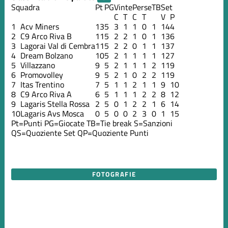
Squadra
Pt
PG
Vinte
Perse
TB
Set
C
T
C
T
V
P
1
Acv Miners
13
5
3
1
1
0
1
14
4
2
C9 Arco Riva B
11
5
2
2
1
0
1
13
6
3
Lagorai Val di Cembra
11
5
2
2
0
1
1
13
7
4
Dream Bolzano
10
5
2
1
1
1
1
12
7
5
Villazzano
9
5
2
1
1
1
2
11
9
6
Promovolley
9
5
2
1
0
2
2
11
9
7
Itas Trentino
7
5
1
1
2
1
1
9
10
8
C9 Arco Riva A
6
5
1
1
1
2
2
8
12
9
Lagaris Stella Rossa
2
5
0
1
2
2
1
6
14
10
Lagaris Avs Mosca
0
5
0
0
2
3
0
1
15
Pt=Punti
PG=Giocate
TB=Tie break
S=Sanzioni
QS=Quoziente Set
QP=Quoziente Punti
FOTOGRAFIE