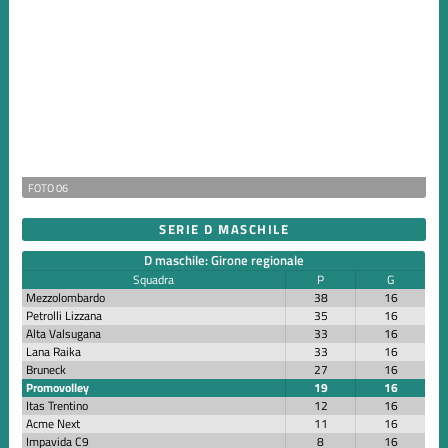
FOTO 06
SERIE D MASCHILE
D maschile: Girone regionale
Squadra
P
G
Mezzolombardo
38
16
Petrolli Lizzana
35
16
Alta Valsugana
33
16
Lana Raika
33
16
Bruneck
27
16
Promovolley
19
16
Itas Trentino
12
16
Acme Next
11
16
Impavida C9
8
16