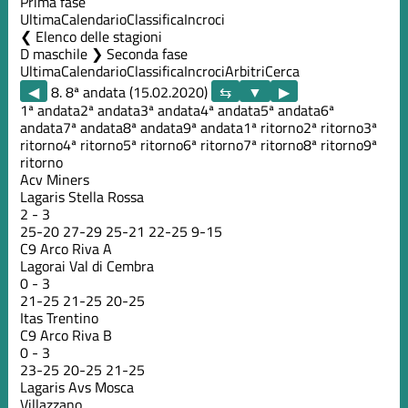
Prima fase
Ultima
Calendario
Classifica
Incroci
Elenco delle stagioni
D maschile ❯ Seconda fase
Ultima
Calendario
Classifica
Incroci
Arbitri
Cerca
◀
8. 8ª andata (15.02.2020)
▶
1ª andata
2ª andata
3ª andata
4ª andata
5ª andata
6ª
andata
7ª andata
8ª andata
9ª andata
1ª ritorno
2ª ritorno
3ª
ritorno
4ª ritorno
5ª ritorno
6ª ritorno
7ª ritorno
8ª ritorno
9ª
ritorno
Acv Miners
Lagaris Stella Rossa
2
-
3
25
-
20
27
-
29
25
-
21
22
-
25
9
-
15
C9 Arco Riva A
Lagorai Val di Cembra
0
-
3
21
-
25
21
-
25
20
-
25
Itas Trentino
C9 Arco Riva B
0
-
3
23
-
25
20
-
25
21
-
25
Lagaris Avs Mosca
Villazzano