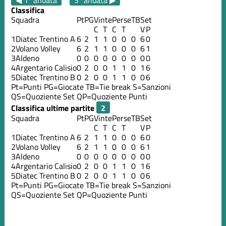
Classifica
Squadra
Pt
PG
Vinte
Perse
TB
Set
C
T
C
T
V
P
1
Diatec Trentino A
6
2
1
1
0
0
0
6
0
2
Volano Volley
6
2
1
1
0
0
0
6
1
3
Aldeno
0
0
0
0
0
0
0
0
0
4
Argentario Calisio
0
2
0
0
1
1
0
1
6
5
Diatec Trentino B
0
2
0
0
1
1
0
0
6
Pt=Punti
PG=Giocate
TB=Tie break
S=Sanzioni
QS=Quoziente Set
QP=Quoziente Punti
Classifica ultime partite
Squadra
Pt
PG
Vinte
Perse
TB
Set
C
T
C
T
V
P
1
Diatec Trentino A
6
2
1
1
0
0
0
6
0
2
Volano Volley
6
2
1
1
0
0
0
6
1
3
Aldeno
0
0
0
0
0
0
0
0
0
4
Argentario Calisio
0
2
0
0
1
1
0
1
6
5
Diatec Trentino B
0
2
0
0
1
1
0
0
6
Pt=Punti
PG=Giocate
TB=Tie break
S=Sanzioni
QS=Quoziente Set
QP=Quoziente Punti