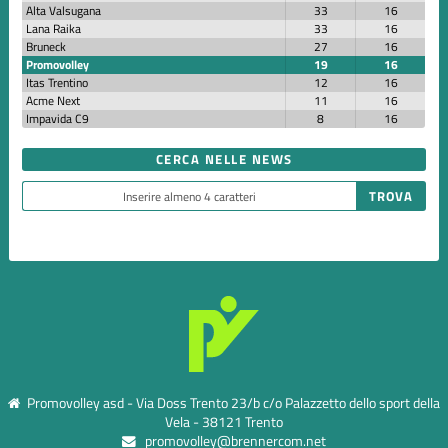
Alta Valsugana
33
16
Lana Raika
33
16
Bruneck
27
16
Promovolley
19
16
Itas Trentino
12
16
Acme Next
11
16
Impavida C9
8
16
CERCA NELLE NEWS
Promovolley asd - Via Doss Trento 23/b c/o Palazzetto dello sport della
Vela - 38121 Trento
promovolley@brennercom.net