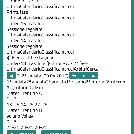
Girone B - 2ª fase
Ultima
Calendario
Classifica
Incroci
Prima fase
Ultima
Calendario
Classifica
Incroci
Under-16 maschile
Sessione regolare
Ultima
Calendario
Classifica
Incroci
Under-14 maschile
Sessione regolare
Ultima
Calendario
Classifica
Incroci
Elenco delle stagioni
Under-18 maschile ❯ Girone A - 2ª fase
Ultima
Calendario
Classifica
Incroci
Arbitri
Cerca
◀
2. 2ª andata (09.04.2017)
▶
1ª andata
2ª andata
3ª andata
1ª ritorno
2ª ritorno
3ª ritorno
Argentario Calisio
Diatec Trentino A
0
-
3
13
-
25
14
-
25
22
-
25
Diatec Trentino B
Volano Volley
0
-
3
21
-
25
23
-
25
20
-
25
◀ 1ª andata
3ª andata ▶