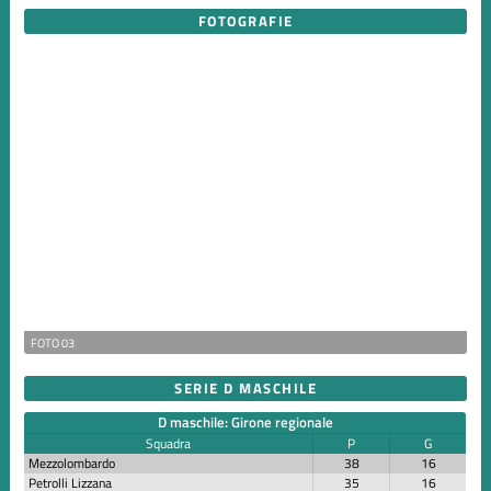
FOTOGRAFIE
FOTO 03
SERIE D MASCHILE
D maschile: Girone regionale
Squadra
P
G
Mezzolombardo
38
16
Petrolli Lizzana
35
16