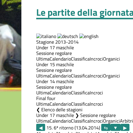
Le partite della giornat
Stagione 2013-2014
Under 17 maschile
Sessione regolare
Ultima
Calendario
Classifica
Incroci
Organici
Under 15 maschile
Sessione regolare
Ultima
Calendario
Classifica
Incroci
Organici
Under 14 maschile
Sessione regolare
Ultima
Calendario
Classifica
Incroci
Final four
Ultima
Calendario
Classifica
Incroci
Elenco delle stagioni
Under 17 maschile ❯ Sessione regolare
Ultima
Calendario
Classifica
Incroci
Organici
Arbitri
◀
15. 6ª ritorno (13.04.2014)
▶