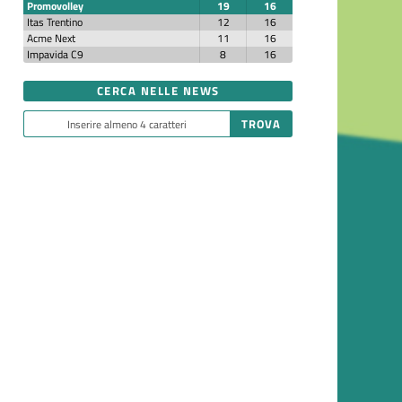
Promovolley
19
16
Itas Trentino
12
16
Acme Next
11
16
Impavida C9
8
16
CERCA NELLE NEWS