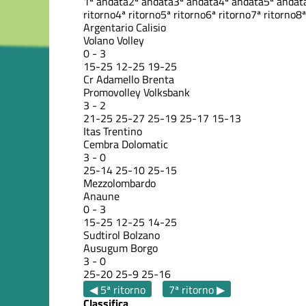
1ª andata
2ª andata
3ª andata
4ª andata
5ª andat
ritorno
4ª ritorno
5ª ritorno
6ª ritorno
7ª ritorno
8ª
Argentario Calisio
Volano Volley
0
-
3
15
-
25
12
-
25
19
-
25
Cr Adamello Brenta
Promovolley Volksbank
3
-
2
21
-
25
25
-
27
25
-
19
25
-
17
15
-
13
Itas Trentino
Cembra Dolomatic
3
-
0
25
-
14
25
-
10
25
-
15
Mezzolombardo
Anaune
0
-
3
15
-
25
12
-
25
14
-
25
Sudtirol Bolzano
Ausugum Borgo
3
-
0
25
-
20
25
-
9
25
-
16
◀ 5ª ritorno
7ª ritorno ▶
Classifica