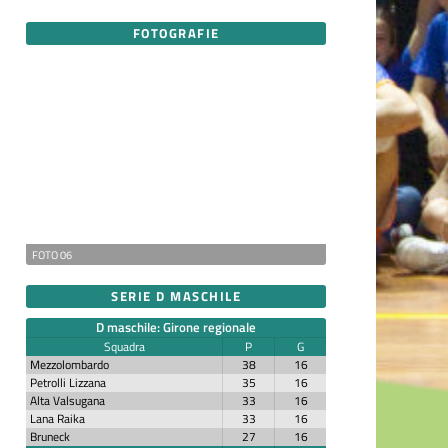
FOTOGRAFIE
FOTO 06
SERIE D MASCHILE
D maschile: Girone regionale
Squadra
P
G
Mezzolombardo
38
16
Petrolli Lizzana
35
16
Alta Valsugana
33
16
Lana Raika
33
16
Bruneck
27
16