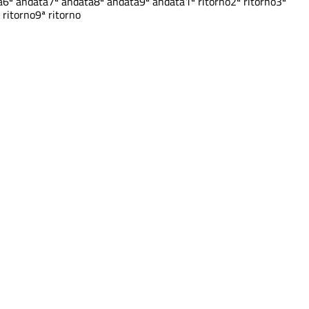
a
6ª andata
7ª andata
8ª andata
9ª andata
1ª ritorno
2ª ritorno
3ª
 ritorno
9ª ritorno