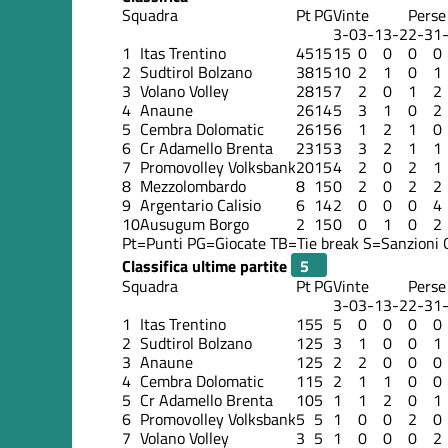
Squadra
Pt
PG
Vinte
Perse
3-0
3-1
3-2
2-3
1
1
Itas Trentino
45
15
15
0
0
0
0
2
Sudtirol Bolzano
38
15
10
2
1
0
1
3
Volano Volley
28
15
7
2
0
1
2
4
Anaune
26
14
5
3
1
0
2
5
Cembra Dolomatic
26
15
6
1
2
1
0
6
Cr Adamello Brenta
23
15
3
3
2
1
1
7
Promovolley Volksbank
20
15
4
2
0
2
1
8
Mezzolombardo
8
15
0
2
0
2
2
9
Argentario Calisio
6
14
2
0
0
0
4
10
Ausugum Borgo
2
15
0
0
1
0
2
Pt=Punti
PG=Giocate
TB=Tie break
S=Sanzioni
Classifica ultime partite
Squadra
Pt
PG
Vinte
Perse
3-0
3-1
3-2
2-3
1
1
Itas Trentino
15
5
5
0
0
0
0
2
Sudtirol Bolzano
12
5
3
1
0
0
1
3
Anaune
12
5
2
2
0
0
0
4
Cembra Dolomatic
11
5
2
1
1
0
0
5
Cr Adamello Brenta
10
5
1
1
2
0
1
6
Promovolley Volksbank
5
5
1
0
0
2
0
7
Volano Volley
3
5
1
0
0
0
2