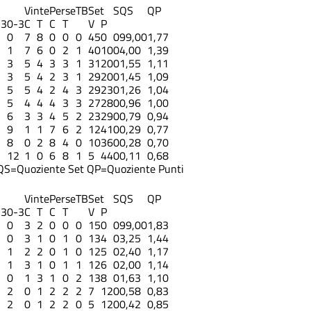
Vinte
Perse
TB
Set
S
QS
QP
-3
0-3
C
T
C
T
V
P
0
7
8
0
0
0
45
0
0
99,00
1,77
1
7
6
0
2
1
40
10
0
4,00
1,39
3
5
4
3
3
1
31
20
0
1,55
1,11
3
5
4
2
3
1
29
20
0
1,45
1,09
5
5
4
2
4
3
29
23
0
1,26
1,04
5
4
4
4
3
3
27
28
0
0,96
1,00
6
3
3
4
5
2
23
29
0
0,79
0,94
9
1
1
7
6
2
12
41
0
0,29
0,77
8
0
2
8
4
0
10
36
0
0,28
0,70
12
1
0
6
8
1
5
44
0
0,11
0,68
QS=Quoziente Set
QP=Quoziente Punti
Vinte
Perse
TB
Set
S
QS
QP
-3
0-3
C
T
C
T
V
P
0
3
2
0
0
0
15
0
0
99,00
1,83
0
3
1
0
1
0
13
4
0
3,25
1,44
1
2
2
0
1
0
12
5
0
2,40
1,17
1
3
1
0
1
1
12
6
0
2,00
1,14
0
1
3
1
0
2
13
8
0
1,63
1,10
2
0
1
2
2
2
7
12
0
0,58
0,83
2
0
1
2
2
0
5
12
0
0,42
0,85