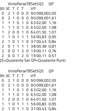
Vinte
Perse
TB
Set
S
QS
QP
3
0-3
C
T
C
T
V
P
0
2
1
0
0
0
9
0
0
99,00
2,05
0
2
1
0
0
0
9
0
0
99,00
1,61
1
1
1
0
1
0
6
3
0
2,00
1,16
1
1
1
0
1
0
6
3
0
2,00
1,08
1
2
0
0
1
0
6
4
0
1,50
1,07
1
1
0
1
1
1
5
6
0
0,83
0,95
2
1
0
1
1
0
3
7
0
0,43
0,84
2
0
1
1
1
1
3
8
0
0,38
0,81
2
0
0
1
2
0
1
9
0
0,11
0,76
2
0
0
1
2
0
1
9
0
0,11
0,57
QS=Quoziente Set
QP=Quoziente Punti
Vinte
Perse
TB
Set
S
QS
QP
3
0-3
C
T
C
T
V
P
0
2
1
0
0
0
9
0
0
99,00
2,05
0
2
1
0
0
0
9
0
0
99,00
1,61
1
1
1
0
1
0
6
3
0
2,00
1,16
1
1
1
0
1
0
6
3
0
2,00
1,08
1
2
0
0
1
0
6
4
0
1,50
1,07
1
1
0
1
1
1
5
6
0
0,83
0,95
2
1
0
1
1
0
3
7
0
0,43
0,84