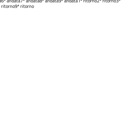
a
6ª andata
7ª andata
8ª andata
9ª andata
1ª ritorno
2ª ritorno
3ª
 ritorno
9ª ritorno