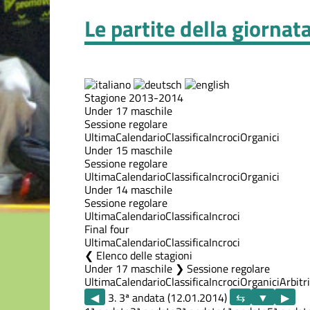
Le partite della giornat
Stagione 2013-2014
Under 17 maschile
Sessione regolare
Ultima
Calendario
Classifica
Incroci
Organici
Under 15 maschile
Sessione regolare
Ultima
Calendario
Classifica
Incroci
Organici
Under 14 maschile
Sessione regolare
Ultima
Calendario
Classifica
Incroci
Final four
Ultima
Calendario
Classifica
Incroci
Elenco delle stagioni
Under 17 maschile ❯ Sessione regolare
Ultima
Calendario
Classifica
Incroci
Organici
Arbitri
◀
3. 3ª andata (12.01.2014)
▶