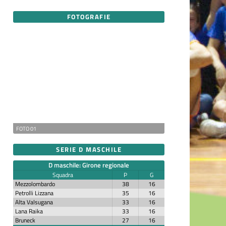
FOTOGRAFIE
FOTO 01
SERIE D MASCHILE
D maschile: Girone regionale
Squadra
P
G
Mezzolombardo
38
16
Petrolli Lizzana
35
16
Alta Valsugana
33
16
Lana Raika
33
16
Bruneck
27
16