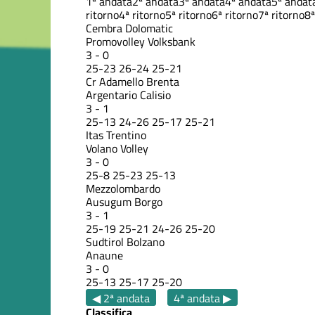
1ª andata
2ª andata
3ª andata
4ª andata
5ª andat
ritorno
4ª ritorno
5ª ritorno
6ª ritorno
7ª ritorno
8ª
Cembra Dolomatic
Promovolley Volksbank
3
-
0
25
-
23
26
-
24
25
-
21
Cr Adamello Brenta
Argentario Calisio
3
-
1
25
-
13
24
-
26
25
-
17
25
-
21
Itas Trentino
Volano Volley
3
-
0
25
-
8
25
-
23
25
-
13
Mezzolombardo
Ausugum Borgo
3
-
1
25
-
19
25
-
21
24
-
26
25
-
20
Sudtirol Bolzano
Anaune
3
-
0
25
-
13
25
-
17
25
-
20
◀ 2ª andata
4ª andata ▶
Classifica