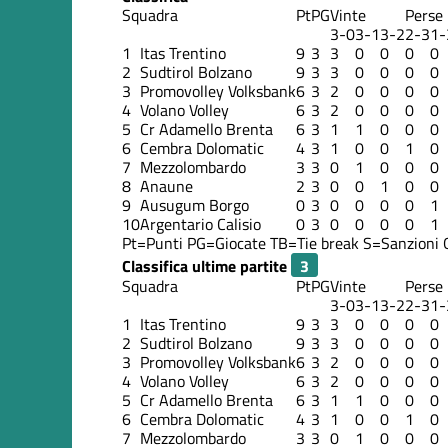
Squadra
Pt
PG
Vinte
Perse
3-0
3-1
3-2
2-3
1-
1
Itas Trentino
9
3
3
0
0
0
0
2
Sudtirol Bolzano
9
3
3
0
0
0
0
3
Promovolley Volksbank
6
3
2
0
0
0
0
4
Volano Volley
6
3
2
0
0
0
0
5
Cr Adamello Brenta
6
3
1
1
0
0
0
6
Cembra Dolomatic
4
3
1
0
0
1
0
7
Mezzolombardo
3
3
0
1
0
0
0
8
Anaune
2
3
0
0
1
0
0
9
Ausugum Borgo
0
3
0
0
0
0
1
10
Argentario Calisio
0
3
0
0
0
0
1
Pt=Punti
PG=Giocate
TB=Tie break
S=Sanzioni
Classifica ultime partite
Squadra
Pt
PG
Vinte
Perse
3-0
3-1
3-2
2-3
1-
1
Itas Trentino
9
3
3
0
0
0
0
2
Sudtirol Bolzano
9
3
3
0
0
0
0
3
Promovolley Volksbank
6
3
2
0
0
0
0
4
Volano Volley
6
3
2
0
0
0
0
5
Cr Adamello Brenta
6
3
1
1
0
0
0
6
Cembra Dolomatic
4
3
1
0
0
1
0
7
Mezzolombardo
3
3
0
1
0
0
0