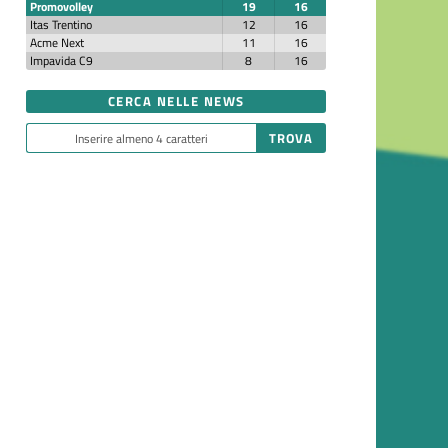
Promovolley
19
16
Itas Trentino
12
16
Acme Next
11
16
Impavida C9
8
16
CERCA NELLE NEWS