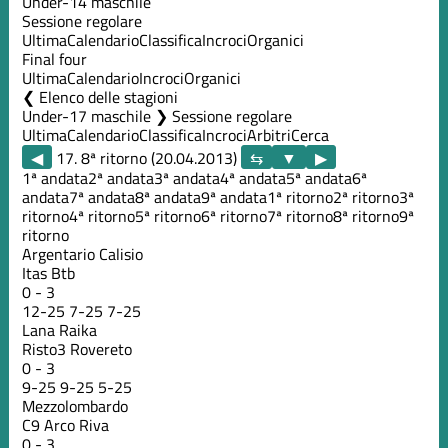
Under-14 maschile
Sessione regolare
Ultima
Calendario
Classifica
Incroci
Organici
Final four
Ultima
Calendario
Incroci
Organici
Elenco delle stagioni
Under-17 maschile ❯ Sessione regolare
Ultima
Calendario
Classifica
Incroci
Arbitri
Cerca
◀
17. 8ª ritorno (20.04.2013)
▶
1ª andata
2ª andata
3ª andata
4ª andata
5ª andata
6ª
andata
7ª andata
8ª andata
9ª andata
1ª ritorno
2ª ritorno
3ª
ritorno
4ª ritorno
5ª ritorno
6ª ritorno
7ª ritorno
8ª ritorno
9ª
ritorno
Argentario Calisio
Itas Btb
0
-
3
12
-
25
7
-
25
7
-
25
Lana Raika
Risto3 Rovereto
0
-
3
9
-
25
9
-
25
5
-
25
Mezzolombardo
C9 Arco Riva
0
-
3