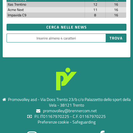
Itas Trentino
12
16
Acme Next
11
16
Impavida C9
8
16
CERCA NELLE NEWS
Promovolley asd - Via Doss Trento 23/b c/o Palazzetto dello sport della
Vela - 38121 Trento
promovolley@brennercom.net
P.I. IT01167970225 - C.F. 01167970225
Preferenze cookie
-
Safeguarding