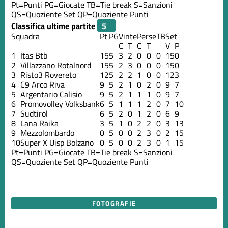
Pt=Punti
PG=Giocate
TB=Tie break
S=Sanzioni
QS=Quoziente Set
QP=Quoziente Punti
Classifica ultime partite
Squadra
Pt
PG
Vinte
Perse
TB
Set
C
T
C
T
V
P
1
Itas Btb
15
5
3
2
0
0
0
15
0
2
Villazzano Rotalnord
15
5
2
3
0
0
0
15
0
3
Risto3 Rovereto
12
5
2
2
1
0
0
12
3
4
C9 Arco Riva
9
5
2
1
0
2
0
9
7
5
Argentario Calisio
9
5
2
1
1
1
0
9
7
6
Promovolley Volksbank
6
5
1
1
1
2
0
7
10
7
Sudtirol
6
5
2
0
1
2
0
6
9
8
Lana Raika
3
5
1
0
2
2
0
3
13
9
Mezzolombardo
0
5
0
0
2
3
0
2
15
10
Super X Uisp Bolzano
0
5
0
0
2
3
0
1
15
Pt=Punti
PG=Giocate
TB=Tie break
S=Sanzioni
QS=Quoziente Set
QP=Quoziente Punti
FOTOGRAFIE