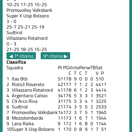
10
-
25
17
-
25
15
-
25
Promovolley Volksbank
Super X Uisp Bolzano
3
-
0
25
-
7
25
-
21
25
-
19
Sudtirol
Villazzano Rotalnord
0
-
3
21
-
25
18
-
25
15
-
25
◀ 7ª ritorno
9ª ritorno ▶
Classifica
Squadra
Pt
PG
Vinte
Perse
TB
Set
C
T
C
T
V
P
1
Itas Btb
51
17
8
9
0
0
0
51
0
2
Risto3 Rovereto
42
17
7
7
1
2
2
44
11
3
Villazzano Rotalnord
41
17
8
6
1
2
3
44
14
4
Argentario Calisio
34
17
6
5
3
3
1
35
21
5
C9 Arco Riva
31
17
5
5
3
4
1
32
25
6
Sudtirol
21
17
4
3
5
5
2
25
33
7
Promovolley Volksbank
14
17
2
3
7
5
1
19
40
8
Mezzolombardo
11
17
3
1
6
7
1
15
44
9
Lana Raika
9
17
2
1
6
8
0
11
44
10
Super X Uisp Bolzano
1
17
0
0
8
9
1
7
51