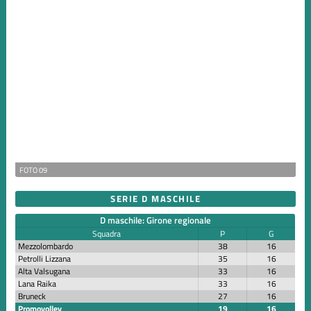
FOTO 09
SERIE D MASCHILE
D maschile: Girone regionale
Squadra
P
G
Mezzolombardo
38
16
Petrolli Lizzana
35
16
Alta Valsugana
33
16
Lana Raika
33
16
Bruneck
27
16
Promovolley
19
16