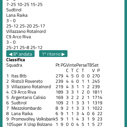
7
-
25
10
-
25
15
-
25
Sudtirol
Lana Raika
3
-
0
25
-
12
25
-
20
25
-
17
Villazzano Rotalnord
C9 Arco Riva
3
-
0
25
-
21
25
-
8
25
-
12
◀ 8ª andata
1ª ritorno ▶
Classifica
Squadra
Pt
PG
Vinte
Perse
TB
Set
C
T
C
T
V
P
1
Itas Btb
27
9
4
5
0
0
0
27
0
2
Risto3 Rovereto
23
9
4
4
0
1
1
24
5
3
Villazzano Rotalnord
21
9
4
3
1
1
2
23
9
4
C9 Arco Riva
18
9
3
3
1
2
0
18
11
5
Argentario Calisio
16
9
3
2
2
2
1
17
14
6
Sudtirol
10
9
2
1
3
3
1
13
19
7
Mezzolombardo
8
9
2
1
3
3
1
10
22
8
Lana Raika
6
9
1
1
3
4
0
6
22
9
Promovolley Volksbank
5
9
1
1
4
3
1
9
23
10
Super X Uisp Bolzano
1
9
0
0
4
5
1
5
27