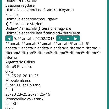
Under-14 maschile
Sessione regolare
Ultima
Calendario
Classifica
Incroci
Organici
Final four
Ultima
Calendario
Incroci
Organici
Elenco delle stagioni
Under-17 maschile ❯ Sessione regolare
Ultima
Calendario
Classifica
Incroci
Arbitri
Cerca
◀
9. 9ª andata (02.02.2013)
▶
1ª andata
2ª andata
3ª andata
4ª andata
5ª andata
6ª
andata
7ª andata
8ª andata
9ª andata
1ª ritorno
2ª ritorno
3ª
ritorno
4ª ritorno
5ª ritorno
6ª ritorno
7ª ritorno
8ª ritorno
9ª
ritorno
Argentario Calisio
Risto3 Rovereto
0
-
3
15
-
25
26
-
28
11
-
25
Mezzolombardo
Super X Uisp Bolzano
3
-
1
25
-
20
23
-
25
26
-
24
25
-
16
Promovolley Volksbank
Itas Btb
0
-
3