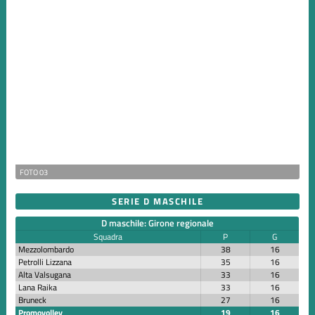
FOTO 03
SERIE D MASCHILE
D maschile: Girone regionale
Squadra
P
G
Mezzolombardo
38
16
Petrolli Lizzana
35
16
Alta Valsugana
33
16
Lana Raika
33
16
Bruneck
27
16
Promovolley
19
16