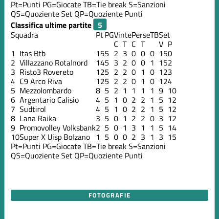
Pt=Punti
PG=Giocate
TB=Tie break
S=Sanzioni
QS=Quoziente Set
QP=Quoziente Punti
Classifica ultime partite
Squadra
Pt
PG
Vinte
Perse
TB
Set
C
T
C
T
V
P
1
Itas Btb
15
5
2
3
0
0
0
15
0
2
Villazzano Rotalnord
14
5
3
2
0
0
1
15
2
3
Risto3 Rovereto
12
5
2
2
0
1
0
12
3
4
C9 Arco Riva
12
5
2
2
0
1
0
12
4
5
Mezzolombardo
8
5
2
1
1
1
1
9
10
6
Argentario Calisio
4
5
1
0
2
2
1
5
12
7
Sudtirol
4
5
1
0
2
2
1
5
12
8
Lana Raika
3
5
0
1
2
2
0
3
12
9
Promovolley Volksbank
2
5
0
1
3
1
1
5
14
10
Super X Uisp Bolzano
1
5
0
0
2
3
1
3
15
Pt=Punti
PG=Giocate
TB=Tie break
S=Sanzioni
QS=Quoziente Set
QP=Quoziente Punti
FOTOGRAFIE