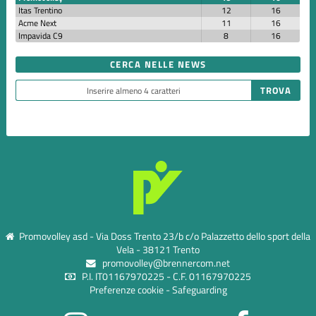
Itas Trentino
12
16
Acme Next
11
16
Impavida C9
8
16
CERCA NELLE NEWS
Promovolley asd - Via Doss Trento 23/b c/o Palazzetto dello sport della
Vela - 38121 Trento
promovolley@brennercom.net
P.I. IT01167970225 - C.F. 01167970225
Preferenze cookie
-
Safeguarding