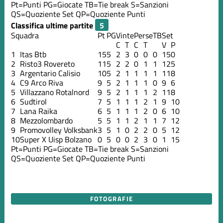
Pt=Punti
PG=Giocate
TB=Tie break
S=Sanzioni
QS=Quoziente Set
QP=Quoziente Punti
Classifica ultime partite
Squadra
Pt
PG
Vinte
Perse
TB
Set
C
T
C
T
V
P
1
Itas Btb
15
5
2
3
0
0
0
15
0
2
Risto3 Rovereto
11
5
2
2
0
1
1
12
5
3
Argentario Calisio
10
5
2
1
1
1
1
11
8
4
C9 Arco Riva
9
5
2
1
1
1
0
9
6
5
Villazzano Rotalnord
9
5
2
1
1
1
2
11
8
6
Sudtirol
7
5
1
1
1
2
1
9
10
7
Lana Raika
6
5
1
1
1
2
0
6
10
8
Mezzolombardo
5
5
1
1
2
1
1
7
12
9
Promovolley Volksbank
3
5
1
0
2
2
0
5
12
10
Super X Uisp Bolzano
0
5
0
0
2
3
0
1
15
Pt=Punti
PG=Giocate
TB=Tie break
S=Sanzioni
QS=Quoziente Set
QP=Quoziente Punti
FOTOGRAFIE