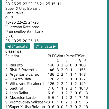
28
-
26
25
-
22
23
-
25
21
-
25
15
-
11
Super X Uisp Bolzano
Lana Raika
0
-
3
15
-
25
22
-
25
24
-
26
Villazzano Rotalnord
Promovolley Volksbank
3
-
0
25
-
18
25
-
20
25
-
15
◀ 5ª andata
7ª andata ▶
Classifica
Squadra
Pt
PG
Vinte
Perse
TB
Set
C
T
C
T
V
P
1
Itas Btb
18
6
3
3
0
0
0
18
0
2
Risto3 Rovereto
14
6
3
2
0
1
1
15
5
3
Argentario Calisio
13
6
2
2
1
1
1
14
8
4
C9 Arco Riva
12
6
2
2
1
1
0
12
7
5
Villazzano Rotalnord
12
6
2
2
1
1
2
14
9
6
Sudtirol
7
6
1
1
2
2
1
10
13
7
Lana Raika
6
6
1
1
2
2
0
6
13
8
Mezzolombardo
5
6
1
1
2
2
1
7
15
9
Promovolley Volksbank
3
6
1
0
2
3
0
5
15
10
Super X Uisp Bolzano
0
6
0
0
3
3
0
2
18