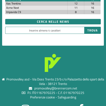
Itas Trentino
12
16
Acme Next
11
16
Impavida C9
8
16
CERCA NELLE NEWS
Promovolley asd - Via Doss Trento 23/b c/o Palazzetto dello sport della
Vela - 38121 Trento
promovolley@brennercom.net
P.I. IT01167970225 - C.F. 01167970225
Preferenze cookie
-
Safeguarding