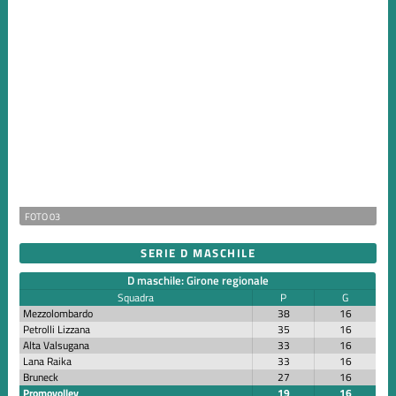
FOTO 03
SERIE D MASCHILE
D maschile: Girone regionale
Squadra
P
G
Mezzolombardo
38
16
Petrolli Lizzana
35
16
Alta Valsugana
33
16
Lana Raika
33
16
Bruneck
27
16
Promovolley
19
16