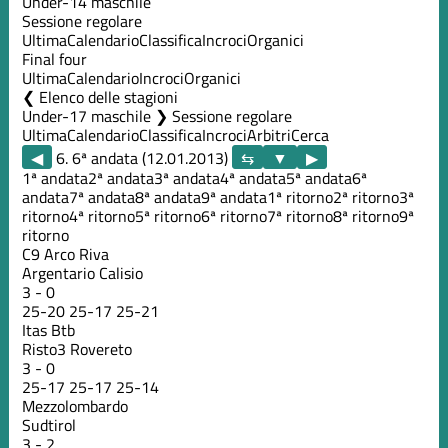
Under-14 maschile
Sessione regolare
Ultima
Calendario
Classifica
Incroci
Organici
Final four
Ultima
Calendario
Incroci
Organici
Elenco delle stagioni
Under-17 maschile ❯ Sessione regolare
Ultima
Calendario
Classifica
Incroci
Arbitri
Cerca
◀
6. 6ª andata (12.01.2013)
▶
1ª andata
2ª andata
3ª andata
4ª andata
5ª andata
6ª
andata
7ª andata
8ª andata
9ª andata
1ª ritorno
2ª ritorno
3ª
ritorno
4ª ritorno
5ª ritorno
6ª ritorno
7ª ritorno
8ª ritorno
9ª
ritorno
C9 Arco Riva
Argentario Calisio
3
-
0
25
-
20
25
-
17
25
-
21
Itas Btb
Risto3 Rovereto
3
-
0
25
-
17
25
-
17
25
-
14
Mezzolombardo
Sudtirol
3
-
2