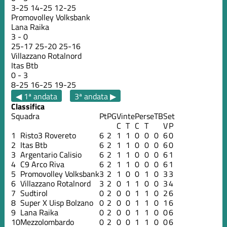
3
-
25
14
-
25
12
-
25
Promovolley Volksbank
Lana Raika
3
-
0
25
-
17
25
-
20
25
-
16
Villazzano Rotalnord
Itas Btb
0
-
3
8
-
25
16
-
25
19
-
25
◀ 1ª andata
3ª andata ▶
Classifica
Squadra
Pt
PG
Vinte
Perse
TB
Set
C
T
C
T
V
P
1
Risto3 Rovereto
6
2
1
1
0
0
0
6
0
2
Itas Btb
6
2
1
1
0
0
0
6
0
3
Argentario Calisio
6
2
1
1
0
0
0
6
1
4
C9 Arco Riva
6
2
1
1
0
0
0
6
1
5
Promovolley Volksbank
3
2
1
0
0
1
0
3
3
6
Villazzano Rotalnord
3
2
0
1
1
0
0
3
4
7
Sudtirol
0
2
0
0
1
1
0
2
6
8
Super X Uisp Bolzano
0
2
0
0
1
1
0
1
6
9
Lana Raika
0
2
0
0
1
1
0
0
6
10
Mezzolombardo
0
2
0
0
1
1
0
0
6