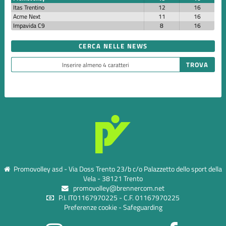
Itas Trentino
12
16
Acme Next
11
16
Impavida C9
8
16
CERCA NELLE NEWS
Promovolley asd - Via Doss Trento 23/b c/o Palazzetto dello sport della
Vela - 38121 Trento
promovolley@brennercom.net
P.I. IT01167970225 - C.F. 01167970225
Preferenze cookie
-
Safeguarding