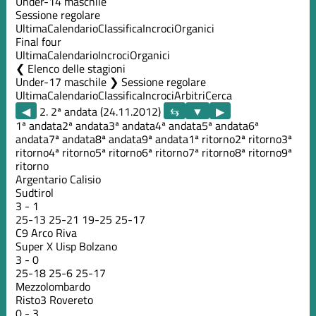
Under-14 maschile
Sessione regolare
Ultima
Calendario
Classifica
Incroci
Organici
Final four
Ultima
Calendario
Incroci
Organici
Elenco delle stagioni
Under-17 maschile ❯ Sessione regolare
Ultima
Calendario
Classifica
Incroci
Arbitri
Cerca
◀
2. 2ª andata (24.11.2012)
▶
1ª andata
2ª andata
3ª andata
4ª andata
5ª andata
6ª
andata
7ª andata
8ª andata
9ª andata
1ª ritorno
2ª ritorno
3ª
ritorno
4ª ritorno
5ª ritorno
6ª ritorno
7ª ritorno
8ª ritorno
9ª
ritorno
Argentario Calisio
Sudtirol
3
-
1
25
-
13
25
-
21
19
-
25
25
-
17
C9 Arco Riva
Super X Uisp Bolzano
3
-
0
25
-
18
25
-
6
25
-
17
Mezzolombardo
Risto3 Rovereto
0
-
3