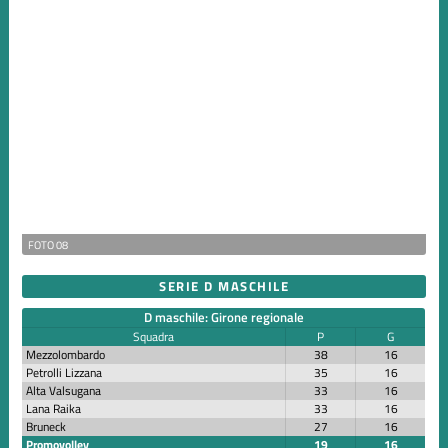
FOTO 08
SERIE D MASCHILE
D maschile: Girone regionale
Squadra
P
G
Mezzolombardo
38
16
Petrolli Lizzana
35
16
Alta Valsugana
33
16
Lana Raika
33
16
Bruneck
27
16
Promovolley
19
16