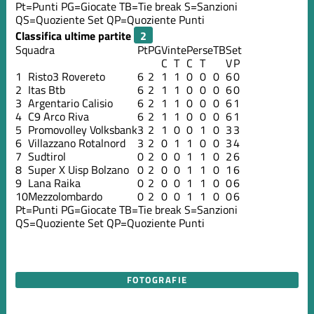
Pt=Punti
PG=Giocate
TB=Tie break
S=Sanzioni
QS=Quoziente Set
QP=Quoziente Punti
Classifica ultime partite
Squadra
Pt
PG
Vinte
Perse
TB
Set
C
T
C
T
V
P
1
Risto3 Rovereto
6
2
1
1
0
0
0
6
0
2
Itas Btb
6
2
1
1
0
0
0
6
0
3
Argentario Calisio
6
2
1
1
0
0
0
6
1
4
C9 Arco Riva
6
2
1
1
0
0
0
6
1
5
Promovolley Volksbank
3
2
1
0
0
1
0
3
3
6
Villazzano Rotalnord
3
2
0
1
1
0
0
3
4
7
Sudtirol
0
2
0
0
1
1
0
2
6
8
Super X Uisp Bolzano
0
2
0
0
1
1
0
1
6
9
Lana Raika
0
2
0
0
1
1
0
0
6
10
Mezzolombardo
0
2
0
0
1
1
0
0
6
Pt=Punti
PG=Giocate
TB=Tie break
S=Sanzioni
QS=Quoziente Set
QP=Quoziente Punti
FOTOGRAFIE