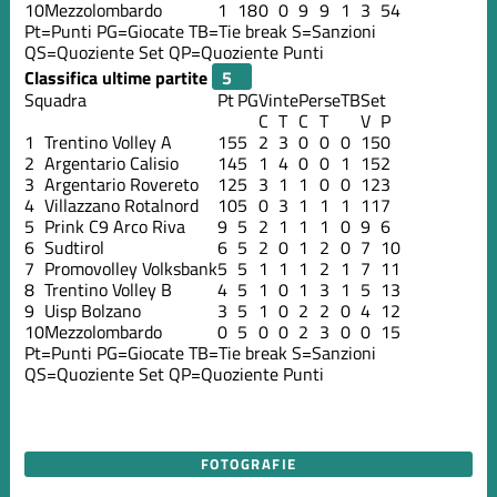
10
Mezzolombardo
1
18
0
0
9
9
1
3
54
Pt=Punti
PG=Giocate
TB=Tie break
S=Sanzioni
QS=Quoziente Set
QP=Quoziente Punti
Classifica ultime partite
Squadra
Pt
PG
Vinte
Perse
TB
Set
C
T
C
T
V
P
1
Trentino Volley A
15
5
2
3
0
0
0
15
0
2
Argentario Calisio
14
5
1
4
0
0
1
15
2
3
Argentario Rovereto
12
5
3
1
1
0
0
12
3
4
Villazzano Rotalnord
10
5
0
3
1
1
1
11
7
5
Prink C9 Arco Riva
9
5
2
1
1
1
0
9
6
6
Sudtirol
6
5
2
0
1
2
0
7
10
7
Promovolley Volksbank
5
5
1
1
1
2
1
7
11
8
Trentino Volley B
4
5
1
0
1
3
1
5
13
9
Uisp Bolzano
3
5
1
0
2
2
0
4
12
10
Mezzolombardo
0
5
0
0
2
3
0
0
15
Pt=Punti
PG=Giocate
TB=Tie break
S=Sanzioni
QS=Quoziente Set
QP=Quoziente Punti
FOTOGRAFIE