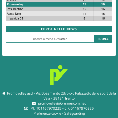
Promovolley
19
16
Itas Trentino
12
16
Acme Next
11
16
Impavida C9
8
16
CERCA NELLE NEWS
Promovolley asd - Via Doss Trento 23/b c/o Palazzetto dello sport della
Vela - 38121 Trento
promovolley@brennercom.net
P.I. IT01167970225 - C.F. 01167970225
Preferenze cookie
-
Safeguarding