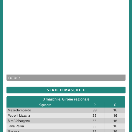
FOTO 07
SERIE D MASCHILE
D maschile: Girone regionale
Squadra
P
G
Mezzolombardo
38
16
Petrolli Lizzana
35
16
Alta Valsugana
33
16
Lana Raika
33
16
Bruneck
27
16