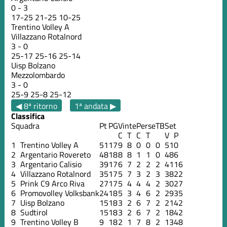
0
-
3
17
-
25
21
-
25
10
-
25
Trentino Volley A
Villazzano Rotalnord
3
-
0
25
-
17
25
-
16
25
-
14
Uisp Bolzano
Mezzolombardo
3
-
0
25
-
9
25
-
8
25
-
12
◀ 8ª ritorno
1ª andata ▶
Classifica
Squadra
Pt
PG
Vinte
Perse
TB
Set
C
T
C
T
V
P
1
Trentino Volley A
51
17
9
8
0
0
0
51
0
2
Argentario Rovereto
48
18
8
8
1
1
0
48
6
3
Argentario Calisio
39
17
6
7
2
2
2
41
16
4
Villazzano Rotalnord
35
17
5
7
3
2
3
38
22
5
Prink C9 Arco Riva
27
17
5
4
4
4
2
30
27
6
Promovolley Volksbank
24
18
5
3
4
6
2
29
35
7
Uisp Bolzano
15
18
3
2
6
7
2
21
42
8
Sudtirol
15
18
3
2
6
7
2
18
42
9
Trentino Volley B
9
18
2
1
7
8
2
13
48