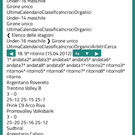
Under-16 maschile
Girone unico
Ultima
Calendario
Classifica
Incroci
Organici
Under-14 maschile
Girone unico
Ultima
Calendario
Classifica
Incroci
Organici
Elenco delle stagioni
Under-16 maschile ❯ Girone unico
Ultima
Calendario
Classifica
Incroci
Organici
Arbitri
Cerca
◀
18. 9ª ritorno (15.04.2012)
▶
1ª andata
2ª andata
3ª andata
4ª andata
5ª andata
6ª
andata
7ª andata
8ª andata
9ª andata
1ª ritorno
2ª ritorno
3ª
ritorno
4ª ritorno
5ª ritorno
6ª ritorno
7ª ritorno
8ª ritorno
9ª
ritorno
Argentario Rovereto
Trentino Volley B
3
-
0
25
-
12
25
-
15
25
-
7
Prink C9 Arco Riva
Promovolley Volksbank
3
-
0
25
-
20
25
-
16
25
-
12
Sudtirol
Argentario Calisio