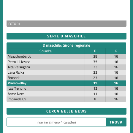
FOTO 01
SERIE D MASCHILE
D maschile: Girone regionale
Squadra
P
G
Mezzolombardo
38
16
Petrolli Lizzana
35
16
Alta Valsugana
33
16
Lana Raika
33
16
Bruneck
27
16
Promovolley
19
16
Itas Trentino
12
16
Acme Next
11
16
Impavida C9
8
16
CERCA NELLE NEWS