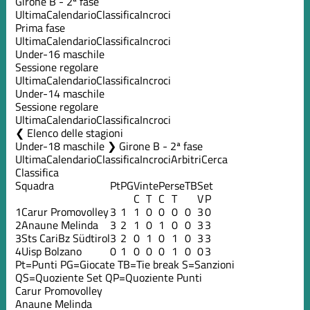
Girone B - 2ª fase
Ultima
Calendario
Classifica
Incroci
Prima fase
Ultima
Calendario
Classifica
Incroci
Under-16 maschile
Sessione regolare
Ultima
Calendario
Classifica
Incroci
Under-14 maschile
Sessione regolare
Ultima
Calendario
Classifica
Incroci
Elenco delle stagioni
Under-18 maschile ❯ Girone B - 2ª fase
Ultima
Calendario
Classifica
Incroci
Arbitri
Cerca
Classifica
Squadra
Pt
PG
Vinte
Perse
TB
Set
C
T
C
T
V
P
1
Carur Promovolley
3
1
1
0
0
0
0
3
0
2
Anaune Melinda
3
2
1
0
1
0
0
3
3
3
Sts CariBz Südtirol
3
2
0
1
0
1
0
3
3
4
Uisp Bolzano
0
1
0
0
0
1
0
0
3
Pt=Punti
PG=Giocate
TB=Tie break
S=Sanzioni
QS=Quoziente Set
QP=Quoziente Punti
Carur Promovolley
Anaune Melinda