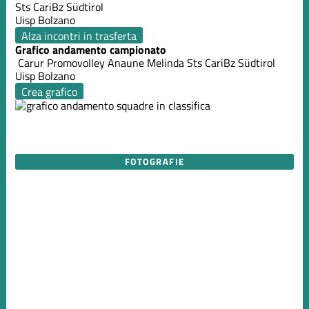
Sts CariBz Südtirol
Uisp Bolzano
Alza incontri in trasferta
Grafico andamento campionato
Carur Promovolley
Anaune Melinda
Sts CariBz Südtirol
Uisp Bolzano
Crea grafico
FOTOGRAFIE