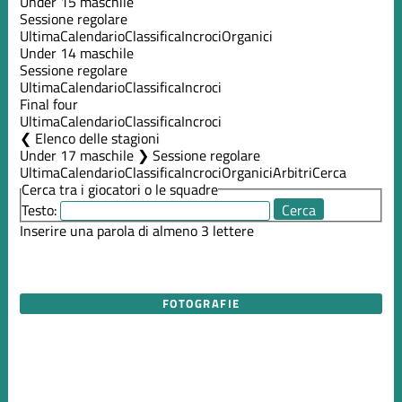
Under 15 maschile
Sessione regolare
Ultima
Calendario
Classifica
Incroci
Organici
Under 14 maschile
Sessione regolare
Ultima
Calendario
Classifica
Incroci
Final four
Ultima
Calendario
Classifica
Incroci
Elenco delle stagioni
Under 17 maschile ❯ Sessione regolare
Ultima
Calendario
Classifica
Incroci
Organici
Arbitri
Cerca
Cerca tra i giocatori o le squadre
Testo:
Inserire una parola di almeno 3 lettere
FOTOGRAFIE