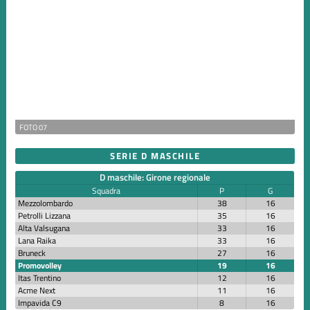
FOTO 07
SERIE D MASCHILE
D maschile: Girone regionale
Squadra
P
G
Mezzolombardo
38
16
Petrolli Lizzana
35
16
Alta Valsugana
33
16
Lana Raika
33
16
Bruneck
27
16
Promovolley
19
16
Itas Trentino
12
16
Acme Next
11
16
Impavida C9
8
16