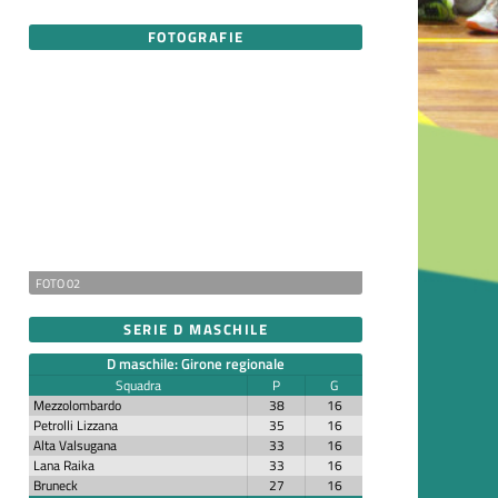
FOTOGRAFIE
FOTO 02
SERIE D MASCHILE
D maschile: Girone regionale
Squadra
P
G
Mezzolombardo
38
16
Petrolli Lizzana
35
16
Alta Valsugana
33
16
Lana Raika
33
16
Bruneck
27
16