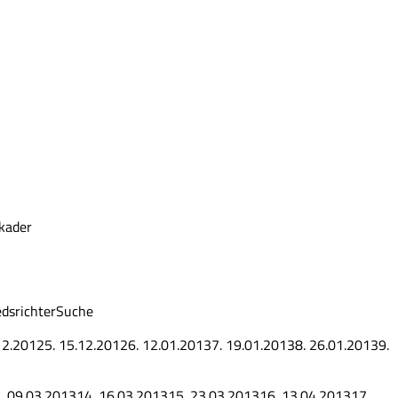
lkader
dsrichter
Suche
12.2012
5.
15.12.2012
6.
12.01.2013
7.
19.01.2013
8.
26.01.2013
9.
.
09.03.2013
14.
16.03.2013
15.
23.03.2013
16.
13.04.2013
17.