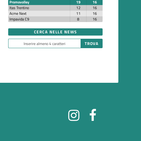
Promovolley
19
16
Itas Trentino
12
16
Acme Next
11
16
Impavida C9
8
16
CERCA NELLE NEWS