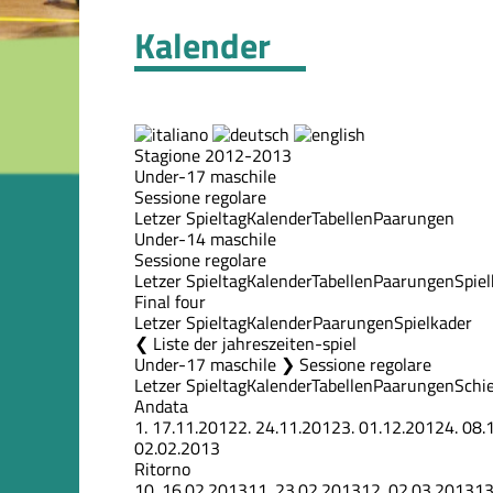
Kalender
Stagione 2012-2013
Under-17 maschile
Sessione regolare
Letzer Spieltag
Kalender
Tabellen
Paarungen
Under-14 maschile
Sessione regolare
Letzer Spieltag
Kalender
Tabellen
Paarungen
Spie
Final four
Letzer Spieltag
Kalender
Paarungen
Spielkader
Liste der jahreszeiten-spiel
Under-17 maschile ❯ Sessione regolare
Letzer Spieltag
Kalender
Tabellen
Paarungen
Schie
Andata
1.
17.11.2012
2.
24.11.2012
3.
01.12.2012
4.
08.
02.02.2013
Ritorno
10.
16.02.2013
11.
23.02.2013
12.
02.03.2013
13