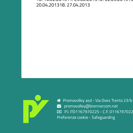
20.04.2013
18.
27.04.2013
Promovolley asd - Via Doss Trento 23/b c
promovolley@brennercom.net
P.I. IT01167970225 - C.F. 011679702
Preferenze cookie
-
Safeguarding